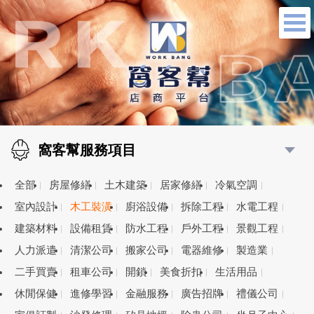
窩客幫服務項目
全部
房屋修繕
土木建築
居家修繕
冷氣空調
室內設計
木工裝潢
廚浴設備
拆除工程
水電工程
建築材料
設備租賃
防水工程
戶外工程
景觀工程
人力派遣
清潔公司
搬家公司
電器維修
製造業
二手買賣
租車公司
開鎖
美食折扣
生活用品
休閒保健
進修學習
金融服務
廣告招牌
禮儀公司