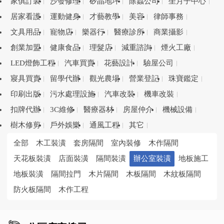
家俱訂製
沙發修理
矽晶地坪
除蟲公司
坐月子中心
居家看護
運動健身
才藝教學
美容
律師事務
文具用品
寵物店
樂器行
醫療診所
商業攝影
創業加盟
健康食品
理髮店
減重諮詢
煙火工廠
LED燈飾工程
汽車買賣
花藝設計
驗屋公司
寢具買賣
留學代辦
觀光農場
營業登記
珠寶鑑定
印刷出版
污水處理設施
汽車改裝
機車改裝
扣牌代辦
3C維修
醫療器材
房屋仲介
機械設備
樹木修剪
戶外娛樂
通風工程
其它
全部
木工裝潢
套房隔間
室內裝修
木作隔間
天花板裝潢
店面裝潢
隔間裝潢
辦公室裝潢
地板施工
地板裝潢
隔間拉門
木片隔間
木板隔間
木紋板隔間
防火板隔間
木作工程