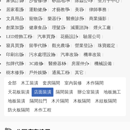
家俱訂製
沙發修理
矽晶地坪
除蟲公司
坐月子中心
居家看護
運動健身
才藝教學
美容
律師事務
文具用品
寵物店
樂器行
醫療診所
商業攝影
創業加盟
健康食品
理髮店
減重諮詢
煙火工廠
LED燈飾工程
汽車買賣
花藝設計
驗屋公司
寢具買賣
留學代辦
觀光農場
營業登記
珠寶鑑定
印刷出版
污水處理設施
汽車改裝
機車改裝
扣牌代辦
3C維修
醫療器材
房屋仲介
機械設備
樹木修剪
戶外娛樂
通風工程
其它
全部
木工裝潢
套房隔間
室內裝修
木作隔間
天花板裝潢
店面裝潢
隔間裝潢
辦公室裝潢
地板施工
地板裝潢
隔間拉門
木片隔間
木板隔間
木紋板隔間
防火板隔間
木作工程