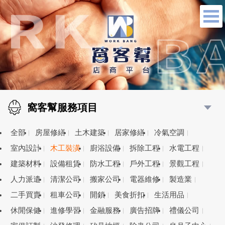
窩客幫服務項目
全部
房屋修繕
土木建築
居家修繕
冷氣空調
室內設計
木工裝潢
廚浴設備
拆除工程
水電工程
建築材料
設備租賃
防水工程
戶外工程
景觀工程
人力派遣
清潔公司
搬家公司
電器維修
製造業
二手買賣
租車公司
開鎖
美食折扣
生活用品
休閒保健
進修學習
金融服務
廣告招牌
禮儀公司