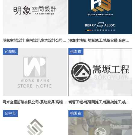
明象空間設計-室內設計,室內設計公司,
鴻鑫木地板-地板施工,地板安裝,台南地
桃園室內設計,龜山室內設計公司
板施工,南區地板施工
宜蘭縣
桃園市
司米全屋訂製有限公司-系統家具,高端訂
嵩塬工程-輕隔間施工,輕鋼架施工,桃園
製,宜蘭系統家具,宜蘭高端訂製,宜蘭空
輕隔間施工,桃園輕鋼架施工,楊梅區輕隔
台中市
桃園市
間設計
間施工,楊梅區輕鋼架施工