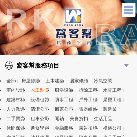
窩客幫服務項目
全部
房屋修繕
土木建築
居家修繕
冷氣空調
室內設計
木工裝潢
廚浴設備
拆除工程
水電工程
建築材料
設備租賃
防水工程
戶外工程
景觀工程
人力派遣
清潔公司
搬家公司
電器維修
製造業
二手買賣
租車公司
開鎖
美食折扣
生活用品
休閒保健
進修學習
金融服務
廣告招牌
禮儀公司