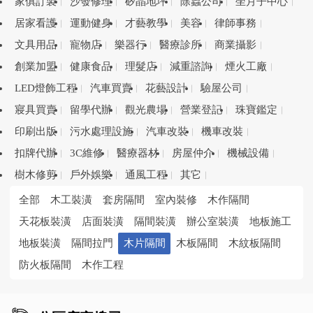
家俱訂製
沙發修理
矽晶地坪
除蟲公司
坐月子中心
居家看護
運動健身
才藝教學
美容
律師事務
文具用品
寵物店
樂器行
醫療診所
商業攝影
創業加盟
健康食品
理髮店
減重諮詢
煙火工廠
LED燈飾工程
汽車買賣
花藝設計
驗屋公司
寢具買賣
留學代辦
觀光農場
營業登記
珠寶鑑定
印刷出版
污水處理設施
汽車改裝
機車改裝
扣牌代辦
3C維修
醫療器材
房屋仲介
機械設備
樹木修剪
戶外娛樂
通風工程
其它
全部
木工裝潢
套房隔間
室內裝修
木作隔間
天花板裝潢
店面裝潢
隔間裝潢
辦公室裝潢
地板施工
地板裝潢
隔間拉門
木片隔間
木板隔間
木紋板隔間
防火板隔間
木作工程