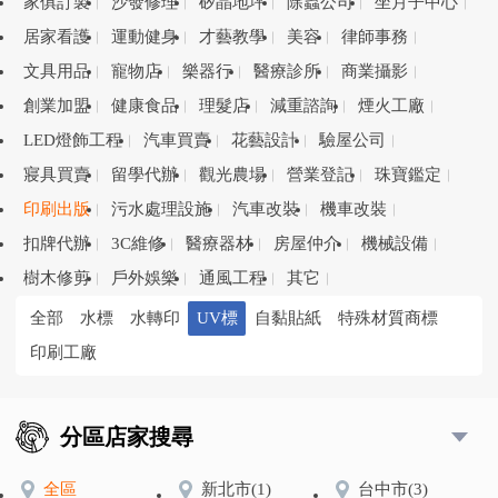
家俱訂製
沙發修理
矽晶地坪
除蟲公司
坐月子中心
居家看護
運動健身
才藝教學
美容
律師事務
文具用品
寵物店
樂器行
醫療診所
商業攝影
創業加盟
健康食品
理髮店
減重諮詢
煙火工廠
LED燈飾工程
汽車買賣
花藝設計
驗屋公司
寢具買賣
留學代辦
觀光農場
營業登記
珠寶鑑定
印刷出版
污水處理設施
汽車改裝
機車改裝
扣牌代辦
3C維修
醫療器材
房屋仲介
機械設備
樹木修剪
戶外娛樂
通風工程
其它
全部
水標
水轉印
UV標
自黏貼紙
特殊材質商標
印刷工廠
分區店家搜尋
全區
新北市
(1)
台中市
(3)