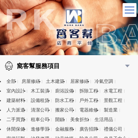
窩客幫服務項目
全部
房屋修繕
土木建築
居家修繕
冷氣空調
室內設計
木工裝潢
廚浴設備
拆除工程
水電工程
建築材料
設備租賃
防水工程
戶外工程
景觀工程
人力派遣
清潔公司
搬家公司
電器維修
製造業
二手買賣
租車公司
開鎖
美食折扣
生活用品
休閒保健
進修學習
金融服務
廣告招牌
禮儀公司