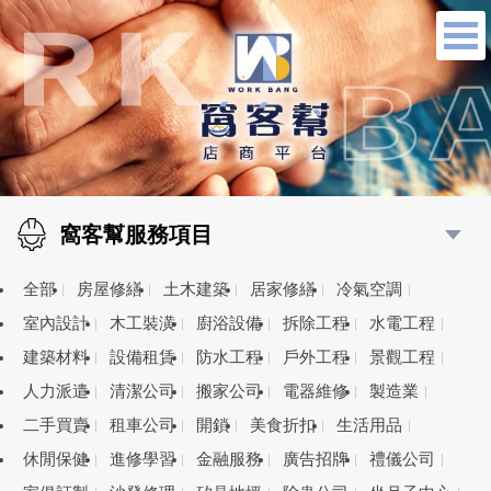
窩客幫服務項目
全部
房屋修繕
土木建築
居家修繕
冷氣空調
室內設計
木工裝潢
廚浴設備
拆除工程
水電工程
建築材料
設備租賃
防水工程
戶外工程
景觀工程
人力派遣
清潔公司
搬家公司
電器維修
製造業
二手買賣
租車公司
開鎖
美食折扣
生活用品
休閒保健
進修學習
金融服務
廣告招牌
禮儀公司