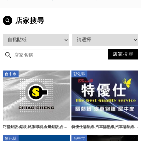
店家搜尋
台中市
彰化縣
特優仕隔熱紙-汽車隔熱紙,汽車隔熱紙施
巧盛銘版-銘板,銘版印刷,金屬銘版,台中
工,大樓隔熱紙施工,彰化汽車隔熱紙,和
銘板,大雅區銘板,大雅區銘版印刷,大雅
彰化縣
台中市
美汽車隔熱紙施工,
區金屬銘版