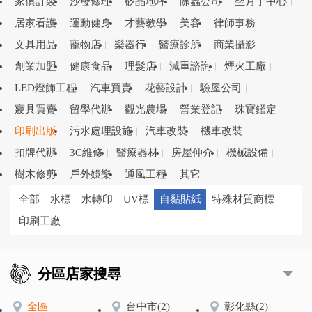
家俱訂製
沙發修理
矽晶地坪
除蟲公司
坐月子中心
居家看護
運動健身
才藝教學
美容
律師事務
文具用品
寵物店
樂器行
醫療診所
商業攝影
創業加盟
健康食品
理髮店
減重諮詢
煙火工廠
LED燈飾工程
汽車買賣
花藝設計
驗屋公司
寢具買賣
留學代辦
觀光農場
營業登記
珠寶鑑定
印刷出版
污水處理設施
汽車改裝
機車改裝
扣牌代辦
3C維修
醫療器材
房屋仲介
機械設備
樹木修剪
戶外娛樂
通風工程
其它
全部
水標
水轉印
UV標
自黏貼紙
特殊材質商標
印刷工廠
分區店家搜尋
全區
台中市
(2)
彰化縣
(2)