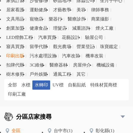
家俱訂製
沙發修理
矽晶地坪
除蟲公司
坐月子中心
居家看護
運動健身
才藝教學
美容
律師事務
文具用品
寵物店
樂器行
醫療診所
商業攝影
創業加盟
健康食品
理髮店
減重諮詢
煙火工廠
LED燈飾工程
汽車買賣
花藝設計
驗屋公司
寢具買賣
留學代辦
觀光農場
營業登記
珠寶鑑定
印刷出版
污水處理設施
汽車改裝
機車改裝
扣牌代辦
3C維修
醫療器材
房屋仲介
機械設備
樹木修剪
戶外娛樂
通風工程
其它
全部
水標
水轉印
UV標
自黏貼紙
特殊材質商標
印刷工廠
分區店家搜尋
全區
台中市
(1)
彰化縣
(1)