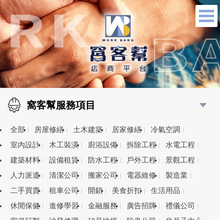
窩客幫服務項目
全部
房屋修繕
土木建築
居家修繕
冷氣空調
室內設計
木工裝潢
廚浴設備
拆除工程
水電工程
建築材料
設備租賃
防水工程
戶外工程
景觀工程
人力派遣
清潔公司
搬家公司
電器維修
製造業
二手買賣
租車公司
開鎖
美食折扣
生活用品
休閒保健
進修學習
金融服務
廣告招牌
禮儀公司