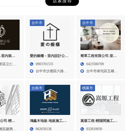
台中市
台中市
-室內裝潢,
愛的櫥櫃－室內設計公
簡單工程有限公司-室內
,老屋翻修,
司,木工裝潢推薦,台中室
設計,台中室內設計公司,
里區立仁路
0903701535
0423500709
公司,大里
內設計公司,台中木工裝
南屯室內設計公司,輕裝
台中市沙鹿區六路七
台中市南屯區五權西
潢推薦,沙鹿室內設計公
潢,台中輕裝潢
街71...
路三段...
司,沙鹿木工裝潢推薦
台南市
桃園市
公司-輕隔
鴻鑫木地板-地板施工,地
嵩塬工程-輕隔間施工,輕
架工程,台中
板安裝,台南地板施工,南
鋼架施工,桃園輕隔間施
雅區建興路
062650138
032810950