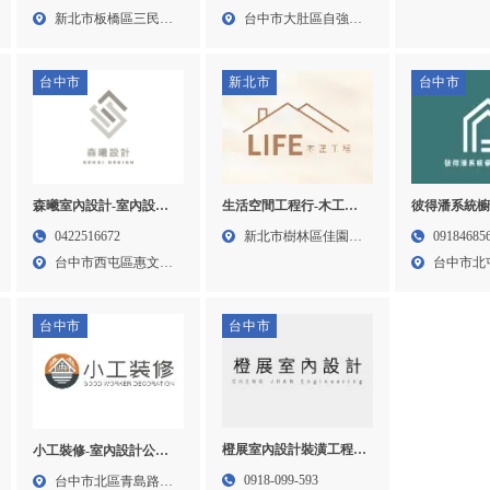
設計公司,板橋室內裝修
裝潢,大肚區室內裝潢
輕隔間工程,
新北市板橋區三民路
台中市大肚區自強里
75號...
公司
工程,大雅區
二段正...
中沙路...
大雅區輕鋼
台中市
新北市
台中市
生活空間工程行-木工裝
彼得潘系統
森曦室內設計-室內設計
潢,木作工程,台北木工裝
｜系統廚具
公司,台中室內設計公司,
新北市樹林區佳園路
09184685
0422516672
潢,樹林木作工程
計｜台中系
西屯區室內設計公司
三段1...
台中市北
台中市西屯區惠文五
系統廚具｜
街66...
｜苗栗系統
台中市
台中市
橙展室內設計裝潢工程-
小工裝修-室內設計公司,
室內設計,台中室內設計
台中室內設計公司,北區
0918-099-593
台中市北區青島路一