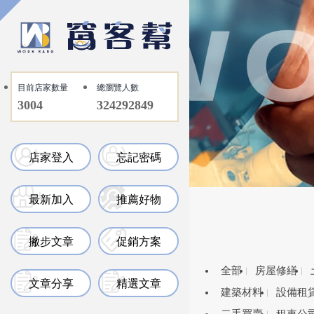
目前店家數量
總瀏覽人數
3004
324292849
店家登入
忘記密碼
最新加入
推薦好物
撇步文章
促銷方案
全部
房屋修繕
文章分享
精選文章
建築材料
設備租