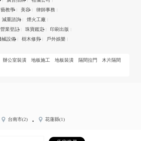
務
廣告招牌
禮儀公司
才藝教學
美容
律師事務
減重諮詢
煙火工廠
營業登記
珠寶鑑定
印刷出版
機械設備
樹木修剪
戶外娛樂
辦公室裝潢
地板施工
地板裝潢
隔間拉門
木片隔間
台南市
(2)
花蓮縣
(1)