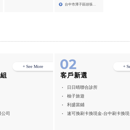
公司,潭子室內設計公司
室內設計公司
台中市潭子區頭張路
段2...
二段9...
+ See More
+ S
模組
客戶新選
日日晴聯合診所
柚子旅遊
利盛當鋪
限公司
速可換刷卡換現金-台中刷卡換現