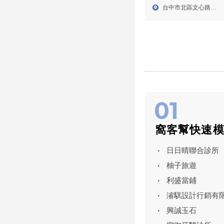
北區室內設計公司
台中市北區文心路四
段2...
窩客幫快速
日日晴聯合診所
柚子旅遊
利盛當鋪
濬騏設計行銷有
興誠玉石