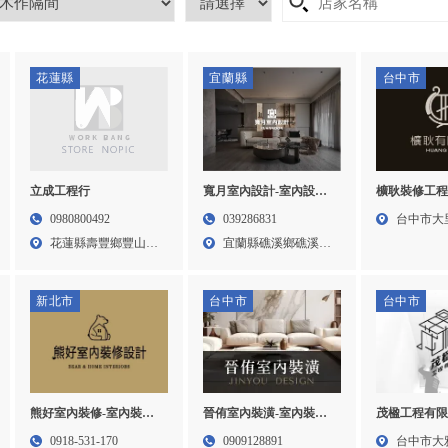
花蓮縣
宜蘭縣
台中市
立成工程行
櫎耿裝修工程
寬月室內設計-室內設計
室內裝潢公司
公司,宜蘭室內設計公司,
0980800492
台中市大
039286831
台中室內裝潢
台北室內設計公司,台中
花蓮縣壽豐鄉豐山村
227...
宜蘭縣礁溪鄉礁溪路
室內裝潢
室內設計公司,礁溪室內
市場2...
二段1...
設計公司
新北市
台中市
台中市
熊好室內裝修-室內裝修,
晉侑室內裝潢-室內裝潢,
茂楹工程有限
室內設計公司,板橋室內
台中室內裝潢,台中木工
間工程,輕鋼
0918-531-170
0909128891
台中市大