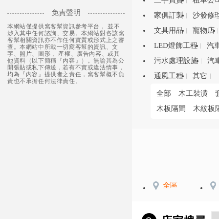
二手買賣
租車公
免責聲明
家俱訂製
沙發修
本網站僅提供窩客幫資訊參考平台， 並不
文具用品
寵物店
涉入其中任何諮詢、交易。本網站對各該窩
客幫相關資訊亦不作任何實質或形式上之審
LED燈飾工程
汽
查。本網站中所載一切窩客幫的資訊、文
字、照片、圖形 、產權、廣告內容、或其
污水處理設施
汽
他資料（以下簡稱『內容』）。無論其為公
開張貼或私下傳送，若有不實或違法情事，
均為『內容』提供者之責任，窩客幫概不負
通風工程
其它
責也不承擔任何法律責任。
全部
木工裝潢
木板隔間
木紋板
全區