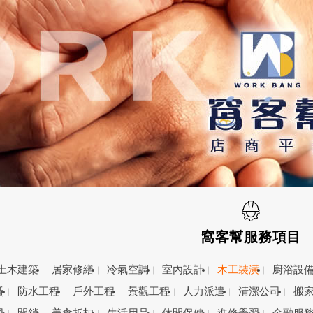
窩客幫服務項目
土木建築
居家修繕
冷氣空調
室內設計
木工裝潢
廚浴設
賃
防水工程
戶外工程
景觀工程
人力派遣
清潔公司
搬