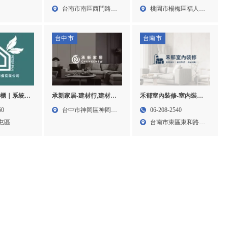
台中輕鋼架
區地板施工
工,桃園輕鋼架施工,楊梅
台南市南區西門路一
桃園市楊梅區福人路
輕隔間工程,
區輕隔間施工,楊梅區輕
段2...
104...
架工程
鋼架施工
台中市
台南市
櫥櫃｜系統櫃
禾郁室內裝修-室內裝修,
承新家居-建材行,建材批
｜系統櫥櫃設
室內裝修公司,台南室內
發,台中建材行,台中建材
60
06-208-2540
台中市神岡區神岡路
統櫥櫃｜台中
裝修,東區室內裝修
批發,神岡建材行,神岡建
屯區
台南市東區東和路
215...
苗栗系統櫥櫃
材批發
107...
廚具