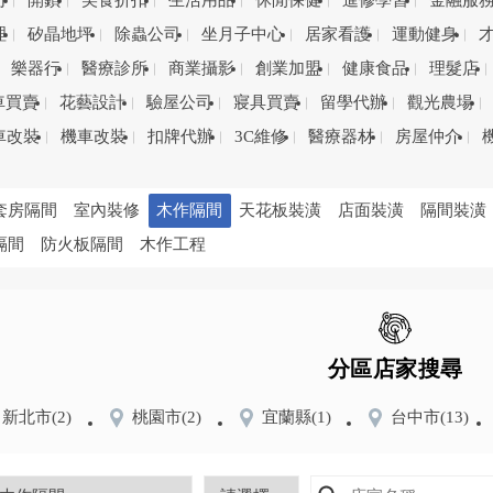
司
開鎖
美食折扣
生活用品
休閒保健
進修學習
金融服
理
矽晶地坪
除蟲公司
坐月子中心
居家看護
運動健身
樂器行
醫療診所
商業攝影
創業加盟
健康食品
理髮店
車買賣
花藝設計
驗屋公司
寢具買賣
留學代辦
觀光農場
車改裝
機車改裝
扣牌代辦
3C維修
醫療器材
房屋仲介
套房隔間
室內裝修
木作隔間
天花板裝潢
店面裝潢
隔間裝潢
隔間
防火板隔間
木作工程
分區店家搜尋
新北市
(2)
桃園市
(2)
宜蘭縣
(1)
台中市
(13)