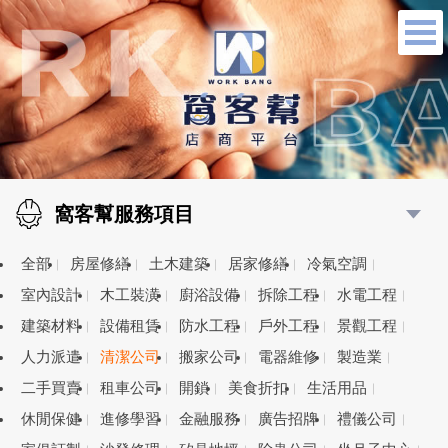
窩客幫服務項目
全部
房屋修繕
土木建築
居家修繕
冷氣空調
室內設計
木工裝潢
廚浴設備
拆除工程
水電工程
建築材料
設備租賃
防水工程
戶外工程
景觀工程
人力派遣
清潔公司
搬家公司
電器維修
製造業
二手買賣
租車公司
開鎖
美食折扣
生活用品
休閒保健
進修學習
金融服務
廣告招牌
禮儀公司