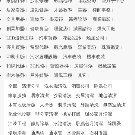
家俱訂製
沙發修理
矽晶地坪
除蟲公司
坐月子中心
居家看護
運動健身
才藝教學
美容
律師事務
文具用品
寵物店
樂器行
醫療診所
商業攝影
創業加盟
健康食品
理髮店
減重諮詢
煙火工廠
LED燈飾工程
汽車買賣
花藝設計
驗屋公司
寢具買賣
留學代辦
觀光農場
營業登記
珠寶鑑定
印刷出版
污水處理設施
汽車改裝
機車改裝
扣牌代辦
3C維修
醫療器材
房屋仲介
機械設備
樹木修剪
戶外娛樂
通風工程
其它
全部
清潔公司
洗衣機清洗
消毒公司
除蟲公司
家事服務
居家清潔
沙發清洗
交屋清潔
地毯清潔
木質地板清潔
大掃除
裝潢清潔
外牆清洗
無塵室清潔
化糞池投藥
辦公室清潔
拋光打蠟
辦公家具清潔
油漆工程
修剪除草
泳池清洗
駐點包月清潔
除跳蚤
環境消毒
通馬桶
通水管
水管漏水
石材養護