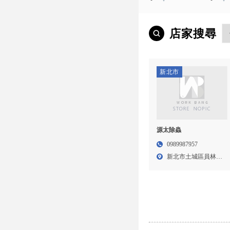
店家搜尋
新北市
源太除蟲
0989987957
新北市土城區員林里
中央路...