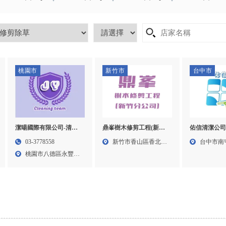
桃園市
新竹市
台中市
潔暘國際有限公司-清潔
鼎峯樹木修剪工程(新竹
佑信清潔公司
公司,桃園清潔公司,桃園
分公司)-樹木修剪,樹木修
台中清潔公司
03-3778558
新竹市香山區香北路
台中市南
辦公室清潔,桃園居家清
剪公司,新竹樹木修剪,香
公司,裝潢清
桃園市八德區永豐路
183...
二段8...
潔,八德清潔公司
山區樹木修剪公司
清潔,南屯裝
482...