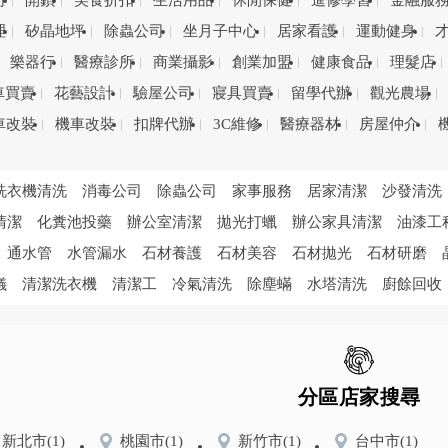
司
開鎖
美食折扣
生活用品
休閒保健
進修學習
金融服
理
矽晶地坪
除蟲公司
坐月子中心
居家看護
運動健身
樂器行
醫療診所
商業攝影
創業加盟
健康食品
理髮店
車買賣
花藝設計
驗屋公司
寢具買賣
留學代辦
觀光農場
車改裝
機車改裝
扣牌代辦
3C維修
醫療器材
房屋仲介
洗衣機清洗
消毒公司
除蟲公司
家事服務
居家清潔
沙發清洗
清潔
化糞池投藥
辦公室清潔
拋光打蠟
辦公家具清潔
油漆工
通水管
水管漏水
石材養護
石材美容
石材拋光
石材研磨
儀
清潔洗衣機
清潔工
冷氣清洗
除塵蟎
水塔清洗
廚餘回收
分區店家搜尋
新北市
(1)
桃園市
(1)
新竹市
(1)
台中市
(1)