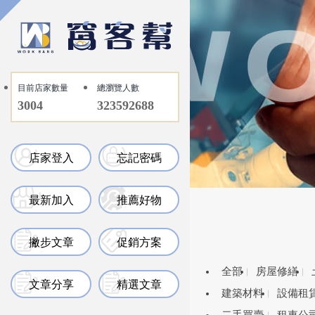
目前店家數量
總瀏覽人數
3004
323592688
店家登入
忘記密碼
最新加入
推薦好物
撇步文章
促銷方案
全部
房屋修繕
文章分享
精選文章
建築材料
設備租