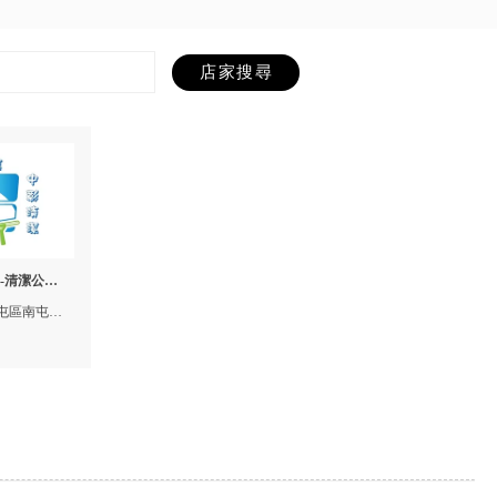
-清潔公司,
,南屯清潔
屯區南屯路
潔,台中裝潢
潢清潔