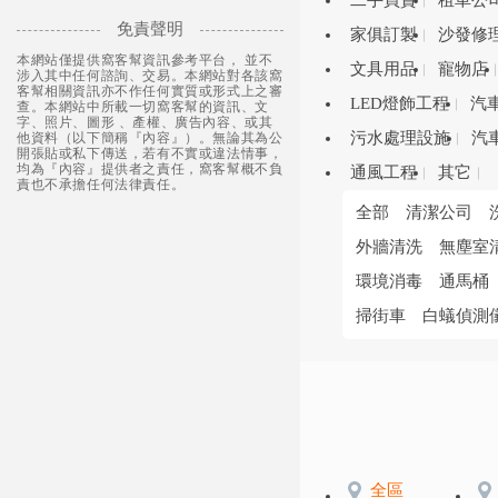
二手買賣
租車公
免責聲明
家俱訂製
沙發修
本網站僅提供窩客幫資訊參考平台， 並不
文具用品
寵物店
涉入其中任何諮詢、交易。本網站對各該窩
客幫相關資訊亦不作任何實質或形式上之審
LED燈飾工程
汽
查。本網站中所載一切窩客幫的資訊、文
字、照片、圖形 、產權、廣告內容、或其
污水處理設施
汽
他資料（以下簡稱『內容』）。無論其為公
開張貼或私下傳送，若有不實或違法情事，
均為『內容』提供者之責任，窩客幫概不負
通風工程
其它
責也不承擔任何法律責任。
全部
清潔公司
外牆清洗
無塵室
環境消毒
通馬桶
掃街車
白蟻偵測
全區