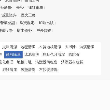
務
廣告招牌
禮儀公司
才藝教學
美容
律師事務
減重諮詢
煙火工廠
營業登記
珠寶鑑定
印刷出版
機械設備
樹木修剪
戶外娛樂
交屋清潔
地毯清潔
木質地板清潔
大掃除
裝潢清潔
程
修剪除草
泳池清洗
駐點包月清潔
除跳蚤
晶化處理
地板打蠟
清潔設備租售
清潔器材租賃
廚餘清運
床墊清洗
布沙發清洗