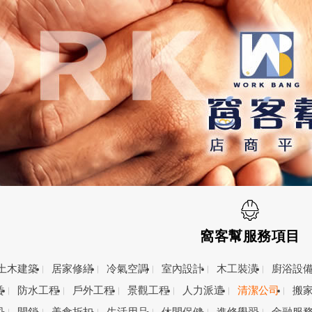
窩客幫服務項目
土木建築
居家修繕
冷氣空調
室內設計
木工裝潢
廚浴設
賃
防水工程
戶外工程
景觀工程
人力派遣
清潔公司
搬