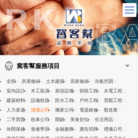
窩客幫服務項目
全部
房屋修繕
土木建築
居家修繕
冷氣空調
室內設計
木工裝潢
廚浴設備
拆除工程
水電工程
建築材料
設備租賃
防水工程
戶外工程
景觀工程
人力派遣
清潔公司
搬家公司
電器維修
製造業
二手買賣
租車公司
開鎖
美食折扣
生活用品
休閒保健
進修學習
金融服務
廣告招牌
禮儀公司