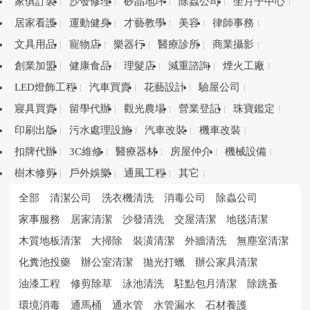
家俱訂製
沙發修理
矽晶地坪
除蟲公司
坐月子中心
居家看護
運動健身
才藝教學
美容
律師事務
文具用品
寵物店
樂器行
醫療診所
商業攝影
創業加盟
健康食品
理髮店
減重諮詢
煙火工廠
LED燈飾工程
汽車買賣
花藝設計
驗屋公司
寢具買賣
留學代辦
觀光農場
營業登記
珠寶鑑定
印刷出版
污水處理設施
汽車改裝
機車改裝
扣牌代辦
3C維修
醫療器材
房屋仲介
機械設備
樹木修剪
戶外娛樂
通風工程
其它
全部
清潔公司
洗衣機清洗
消毒公司
除蟲公司
家事服務
居家清潔
沙發清洗
交屋清潔
地毯清潔
木質地板清潔
大掃除
裝潢清潔
外牆清洗
無塵室清潔
化糞池投藥
辦公室清潔
拋光打蠟
辦公家具清潔
油漆工程
修剪除草
泳池清洗
駐點包月清潔
除跳蚤
環境消毒
通馬桶
通水管
水管漏水
石材養護