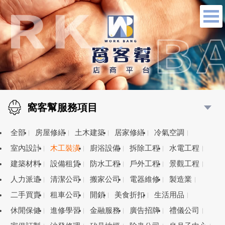
窩客幫服務項目
全部
房屋修繕
土木建築
居家修繕
冷氣空調
室內設計
木工裝潢
廚浴設備
拆除工程
水電工程
建築材料
設備租賃
防水工程
戶外工程
景觀工程
人力派遣
清潔公司
搬家公司
電器維修
製造業
二手買賣
租車公司
開鎖
美食折扣
生活用品
休閒保健
進修學習
金融服務
廣告招牌
禮儀公司