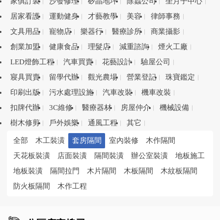
家俱訂製
沙發修理
矽晶地坪
除蟲公司
坐月子中心
居家看護
運動健身
才藝教學
美容
律師事務
文具用品
寵物店
樂器行
醫療診所
商業攝影
創業加盟
健康食品
理髮店
減重諮詢
煙火工廠
LED燈飾工程
汽車買賣
花藝設計
驗屋公司
寢具買賣
留學代辦
觀光農場
營業登記
珠寶鑑定
印刷出版
污水處理設施
汽車改裝
機車改裝
扣牌代辦
3C維修
醫療器材
房屋仲介
機械設備
樹木修剪
戶外娛樂
通風工程
其它
全部
木工裝潢
套房隔間
室內裝修
木作隔間
天花板裝潢
店面裝潢
隔間裝潢
辦公室裝潢
地板施工
地板裝潢
隔間拉門
木片隔間
木板隔間
木紋板隔間
防火板隔間
木作工程