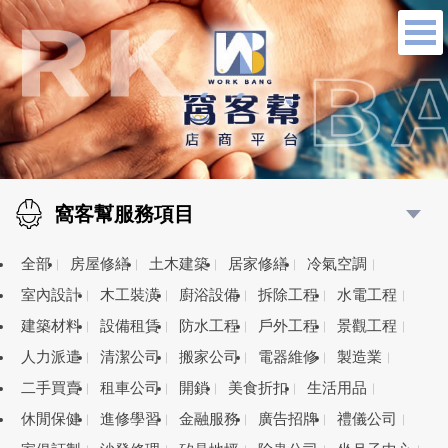
窩客幫服務項目
全部
房屋修繕
土木建築
居家修繕
冷氣空調
室內設計
木工裝潢
廚浴設備
拆除工程
水電工程
建築材料
設備租賃
防水工程
戶外工程
景觀工程
人力派遣
清潔公司
搬家公司
電器維修
製造業
二手買賣
租車公司
開鎖
美食折扣
生活用品
休閒保健
進修學習
金融服務
廣告招牌
禮儀公司