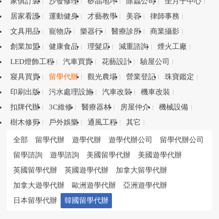
家俱訂製
沙發修理
矽晶地坪
除蟲公司
坐月子中心
居家看護
運動健身
才藝教學
美容
律師事務
文具用品
寵物店
樂器行
醫療診所
商業攝影
創業加盟
健康食品
理髮店
減重諮詢
煙火工廠
LED燈飾工程
汽車買賣
花藝設計
驗屋公司
寢具買賣
留學代辦
觀光農場
營業登記
珠寶鑑定
印刷出版
污水處理設施
汽車改裝
機車改裝
扣牌代辦
3C維修
醫療器材
房屋仲介
機械設備
樹木修剪
戶外娛樂
通風工程
其它
全部
留學代辦
遊學代辦
遊學代辦公司
留學代辦公司
留學諮詢
遊學諮詢
美國留學代辦
美國遊學代辦
英國留學代辦
英國遊學代辦
加拿大留學代辦
加拿大遊學代辦
歐洲遊學代辦
亞洲遊學代辦
日本留學代辦
韓國留學代辦