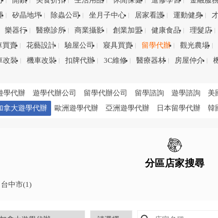
司
開鎖
美食折扣
生活用品
休閒保健
進修學習
金融服
理
矽晶地坪
除蟲公司
坐月子中心
居家看護
運動健身
樂器行
醫療診所
商業攝影
創業加盟
健康食品
理髮店
車買賣
花藝設計
驗屋公司
寢具買賣
留學代辦
觀光農場
車改裝
機車改裝
扣牌代辦
3C維修
醫療器材
房屋仲介
遊學代辦
遊學代辦公司
留學代辦公司
留學諮詢
遊學諮詢
美
加拿大遊學代辦
歐洲遊學代辦
亞洲遊學代辦
日本留學代辦
韓
分區店家搜尋
台中市
(1)