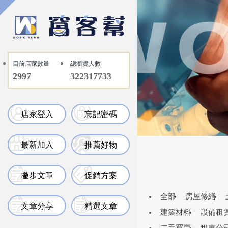
目前店家數量
總瀏覽人數
2997
322317733
店家登入
忘記密碼
最新加入
推薦好物
撇步文章
促銷方案
全部
房屋修繕
文章分享
精選文章
建築材料
設備租