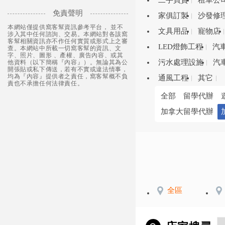
二手買賣
租車公
免責聲明
家俱訂製
沙發修
本網站僅提供窩客幫資訊參考平台， 並不
文具用品
寵物店
涉入其中任何諮詢、交易。本網站對各該窩
客幫相關資訊亦不作任何實質或形式上之審
LED燈飾工程
汽
查。本網站中所載一切窩客幫的資訊、文
字、照片、圖形 、產權、廣告內容、或其
污水處理設施
汽
他資料（以下簡稱『內容』）。無論其為公
開張貼或私下傳送，若有不實或違法情事，
均為『內容』提供者之責任，窩客幫概不負
通風工程
其它
責也不承擔任何法律責任。
全部
留學代辦
加拿大留學代辦
全區