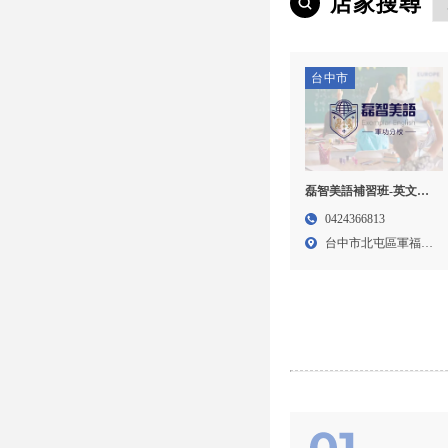
店家搜尋
台中市
磊智美語補習班-英文補
習班,美語補習班,台中英
0424366813
文補習班,北屯英文補習
台中市北屯區軍福十
班
三路3...