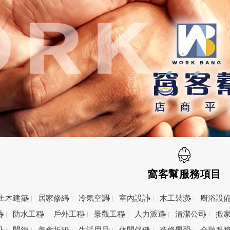
窩客幫服務項目
土木建築
居家修繕
冷氣空調
室內設計
木工裝潢
廚浴設
賃
防水工程
戶外工程
景觀工程
人力派遣
清潔公司
搬