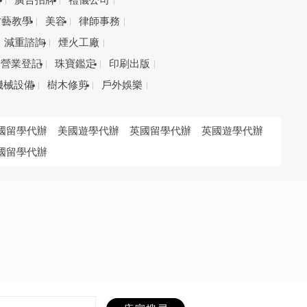
務
廣告招牌
禮儀公司
才藝教學
美容
律師事務
減重諮詢
煙火工廠
營業登記
珠寶鑑定
印刷出版
機械設備
樹木修剪
戶外娛樂
國留學代辦
美國遊學代辦
英國留學代辦
英國遊學代辦
國留學代辦