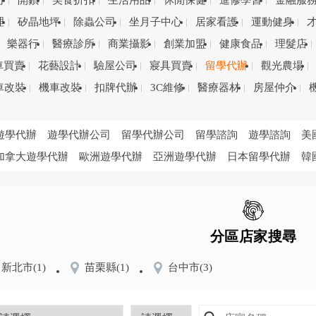
司
開鎖
美食折扣
生活用品
休閒保健
進修學習
金融服
理
矽晶地坪
除蟲公司
坐月子中心
居家看護
運動健身
樂器行
醫療診所
商業攝影
創業加盟
健康食品
理髮店
車買賣
花藝設計
驗屋公司
寢具買賣
留學代辦
觀光農場
車改裝
機車改裝
扣牌代辦
3C維修
醫療器材
房屋仲介
遊學代辦
遊學代辦公司
留學代辦公司
留學諮詢
遊學諮詢
美
加拿大遊學代辦
歐洲遊學代辦
亞洲遊學代辦
日本留學代辦
韓
分區店家搜尋
新北市
(1)
苗栗縣
(1)
台中市
(3)