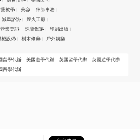
務
廣告招牌
禮儀公司
才藝教學
美容
律師事務
減重諮詢
煙火工廠
營業登記
珠寶鑑定
印刷出版
機械設備
樹木修剪
戶外娛樂
國留學代辦
美國遊學代辦
英國留學代辦
英國遊學代辦
國留學代辦