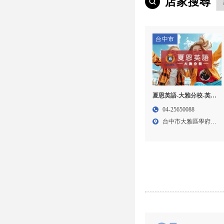
店家搜尋
台中市
夏恩英語-大雅分校-英文
補習班,美語補習班,台中
04-25650088
英文補習班,大雅區英文
台中市大雅區學府路
補習班,
250...