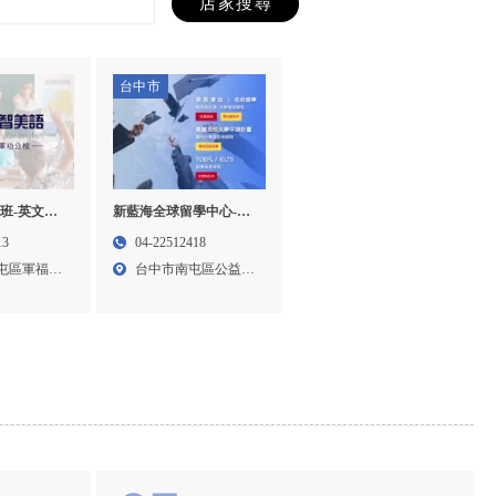
台中市
新藍海全球留學中心-留
班-英文補
學代辦,台中留學代辦,西
習班,台中英
04-22512418
13
屯區留學代辦推薦,台中
屯英文補習
台中市南屯區公益路
屯區軍福十
SAT補習班
二段6...