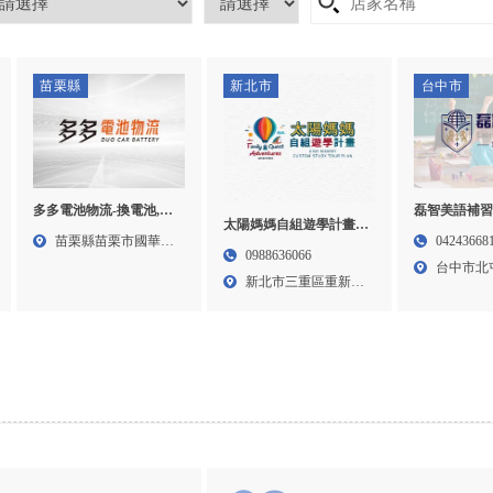
苗栗縣
新北市
台中市
多多電池物流-換電池,汽
磊智美語補習
太陽媽媽自組遊學計畫-
車換電池,苗栗換電池,苗
習班,美語補
苗栗縣苗栗市國華路
04243668
紐西蘭遊學,紐西蘭親子
0988636066
栗汽車換電池,
文補習班,北
767...
台中市北
遊學,紐西蘭親子遊學代
班
新北市三重區重新路
三路3...
辦,台北紐西蘭遊學,三重
5段6...
紐西蘭親子遊學,