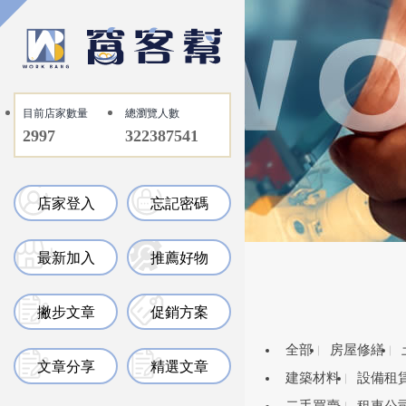
目前店家數量
總瀏覽人數
2997
322387541
店家登入
忘記密碼
最新加入
推薦好物
撇步文章
促銷方案
全部
房屋修繕
文章分享
精選文章
建築材料
設備租