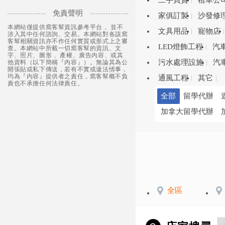
二手買賣
租車公
免責聲明
家俱訂製
沙發修
本網站僅提供窩客幫資訊參考平台， 並不
文具用品
寵物店
涉入其中任何諮詢、交易。本網站對各該窩
客幫相關資訊亦不作任何實質或形式上之審
LED燈飾工程
汽
查。本網站中所載一切窩客幫的資訊、文
字、照片、圖形 、產權、廣告內容、或其
污水處理設施
汽
他資料（以下簡稱『內容』）。無論其為公
開張貼或私下傳送，若有不實或違法情事，
均為『內容』提供者之責任，窩客幫概不負
通風工程
其它
責也不承擔任何法律責任。
全部
留學代辦
加拿大留學代辦
全區