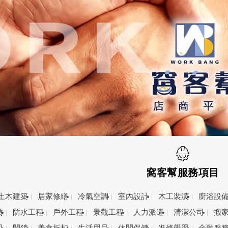
窩客幫服務項目
土木建築
居家修繕
冷氣空調
室內設計
木工裝潢
廚浴設
賃
防水工程
戶外工程
景觀工程
人力派遣
清潔公司
搬