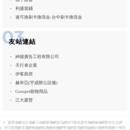
利盛當鋪
速可換刷卡換現金-台中刷卡換現金
友站連結
紳揚廣告工程有限公司
天行者企業
伊客廚房
赫米亞(宇成辦公設備)
Gurupet寵物用品
江大露營
露營老爹
設計老爹
工程網
家事網
加工網
MIT製造業外貿網
修繕網
野外生活網
MIT新聞網
清潔網
搬家網
租車網
維修網
學習網
愛美網
開鎖網
好家網
掏客網
小華陀