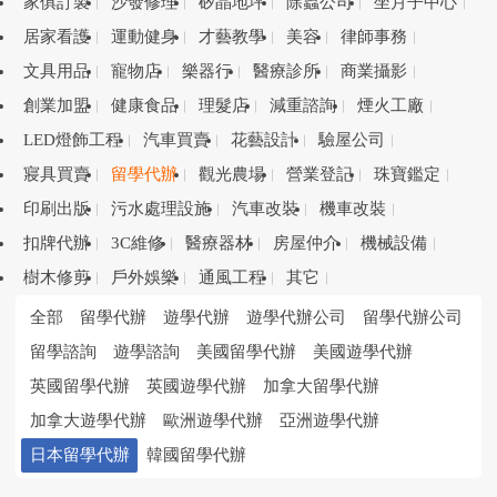
家俱訂製
沙發修理
矽晶地坪
除蟲公司
坐月子中心
居家看護
運動健身
才藝教學
美容
律師事務
文具用品
寵物店
樂器行
醫療診所
商業攝影
創業加盟
健康食品
理髮店
減重諮詢
煙火工廠
LED燈飾工程
汽車買賣
花藝設計
驗屋公司
寢具買賣
留學代辦
觀光農場
營業登記
珠寶鑑定
印刷出版
污水處理設施
汽車改裝
機車改裝
扣牌代辦
3C維修
醫療器材
房屋仲介
機械設備
樹木修剪
戶外娛樂
通風工程
其它
全部
留學代辦
遊學代辦
遊學代辦公司
留學代辦公司
留學諮詢
遊學諮詢
美國留學代辦
美國遊學代辦
英國留學代辦
英國遊學代辦
加拿大留學代辦
加拿大遊學代辦
歐洲遊學代辦
亞洲遊學代辦
日本留學代辦
韓國留學代辦