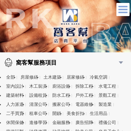
窩客幫服務項目
全部
房屋修繕
土木建築
居家修繕
冷氣空調
室內設計
木工裝潢
廚浴設備
拆除工程
水電工程
建築材料
設備租賃
防水工程
戶外工程
景觀工程
人力派遣
清潔公司
搬家公司
電器維修
製造業
二手買賣
租車公司
開鎖
美食折扣
生活用品
休閒保健
進修學習
金融服務
廣告招牌
禮儀公司