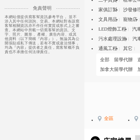
二手買賣
租車公
免責聲明
家俱訂製
沙發修
本網站僅提供窩客幫資訊參考平台， 並不
文具用品
寵物店
涉入其中任何諮詢、交易。本網站對各該窩
客幫相關資訊亦不作任何實質或形式上之審
LED燈飾工程
汽
查。本網站中所載一切窩客幫的資訊、文
字、照片、圖形 、產權、廣告內容、或其
污水處理設施
汽
他資料（以下簡稱『內容』）。無論其為公
開張貼或私下傳送，若有不實或違法情事，
均為『內容』提供者之責任，窩客幫概不負
通風工程
其它
責也不承擔任何法律責任。
全部
留學代辦
加拿大留學代辦
全區