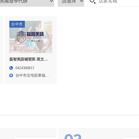
台中市
磊智美語補習班-英文補
習班,美語補習班,台中英
0424366813
文補習班,北屯英文補習
台中市北屯區軍福十
班
三路3...