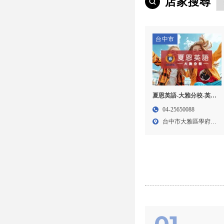
店家搜尋
台中市
夏恩英語-大雅分校-英文
補習班,美語補習班,台中
04-25650088
英文補習班,大雅區英文
台中市大雅區學府路
補習班,
250...