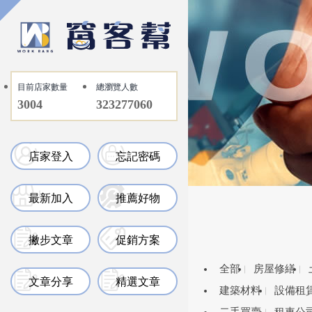
目前店家數量
總瀏覽人數
3004
323277060
店家登入
忘記密碼
最新加入
推薦好物
撇步文章
促銷方案
全部
房屋修繕
文章分享
精選文章
建築材料
設備租