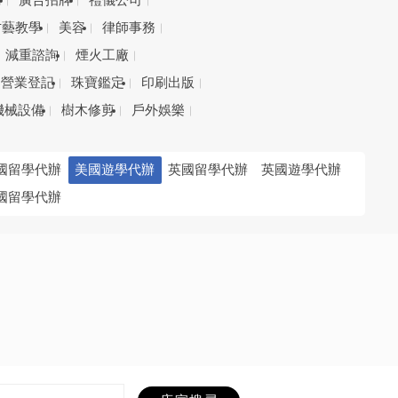
務
廣告招牌
禮儀公司
才藝教學
美容
律師事務
減重諮詢
煙火工廠
營業登記
珠寶鑑定
印刷出版
機械設備
樹木修剪
戶外娛樂
國留學代辦
美國遊學代辦
英國留學代辦
英國遊學代辦
國留學代辦