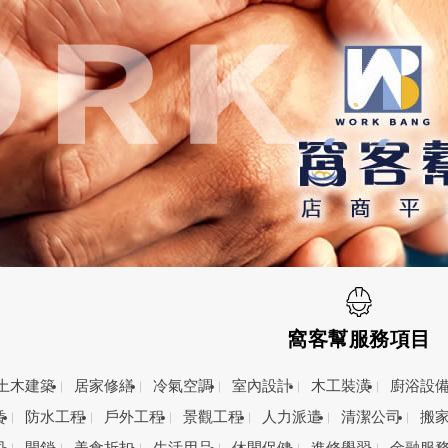
窩客幫服務項目
土木建築
居家修繕
冷氣空調
室內設計
木工裝潢
廚浴設
賃
防水工程
戶外工程
景觀工程
人力派遣
清潔公司
搬