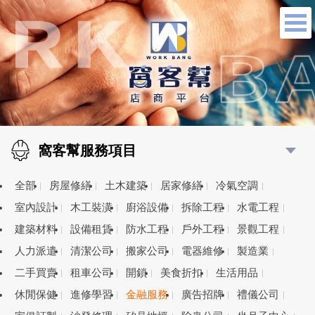
窩客幫服務項目
全部
房屋修繕
土木建築
居家修繕
冷氣空調
室內設計
木工裝潢
廚浴設備
拆除工程
水電工程
建築材料
設備租賃
防水工程
戶外工程
景觀工程
人力派遣
清潔公司
搬家公司
電器維修
製造業
二手買賣
租車公司
開鎖
美食折扣
生活用品
休閒保健
進修學習
金融服務
廣告招牌
禮儀公司