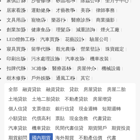
家俱訂製
沙發修理
矽晶地坪
除蟲公司
坐月子中心
居家看護
運動健身
才藝教學
美容
律師事務
文具用品
寵物店
樂器行
醫療診所
商業攝影
創業加盟
健康食品
理髮店
減重諮詢
煙火工廠
LED燈飾工程
汽車買賣
花藝設計
驗屋公司
寢具買賣
留學代辦
觀光農場
營業登記
珠寶鑑定
印刷出版
污水處理設施
汽車改裝
機車改裝
扣牌代辦
3C維修
醫療器材
房屋仲介
機械設備
樹木修剪
戶外娛樂
通風工程
其它
全部
融資貸款
融資貸款
貸款
房屋貸款
房屋二胎
土地貸款
土地二胎貸款
不動產貸款
房屋增貸
個人信貸
支票借款
銀行信貸
現金週轉
短期週轉
小額貸款
代償高利
票貼
現金急救
代書貸款
汽車貸款
機車貸款
民間代書信貸
期貨開戶
期貨投資
期貨顧問
國內期貨
海外期貨
不動產估價
代書