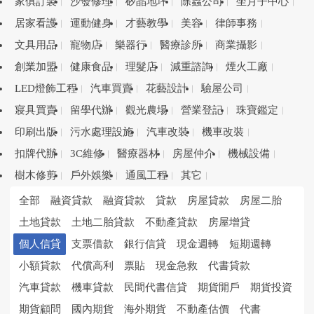
家俱訂製
沙發修理
矽晶地坪
除蟲公司
坐月子中心
居家看護
運動健身
才藝教學
美容
律師事務
文具用品
寵物店
樂器行
醫療診所
商業攝影
創業加盟
健康食品
理髮店
減重諮詢
煙火工廠
LED燈飾工程
汽車買賣
花藝設計
驗屋公司
寢具買賣
留學代辦
觀光農場
營業登記
珠寶鑑定
印刷出版
污水處理設施
汽車改裝
機車改裝
扣牌代辦
3C維修
醫療器材
房屋仲介
機械設備
樹木修剪
戶外娛樂
通風工程
其它
全部
融資貸款
融資貸款
貸款
房屋貸款
房屋二胎
土地貸款
土地二胎貸款
不動產貸款
房屋增貸
個人信貸
支票借款
銀行信貸
現金週轉
短期週轉
小額貸款
代償高利
票貼
現金急救
代書貸款
汽車貸款
機車貸款
民間代書信貸
期貨開戶
期貨投資
期貨顧問
國內期貨
海外期貨
不動產估價
代書