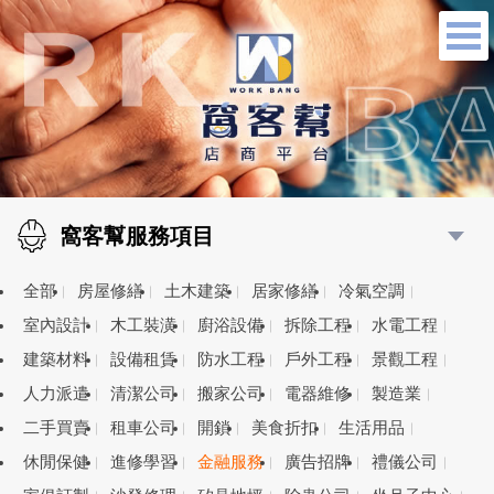
窩客幫服務項目
全部
房屋修繕
土木建築
居家修繕
冷氣空調
室內設計
木工裝潢
廚浴設備
拆除工程
水電工程
建築材料
設備租賃
防水工程
戶外工程
景觀工程
人力派遣
清潔公司
搬家公司
電器維修
製造業
二手買賣
租車公司
開鎖
美食折扣
生活用品
休閒保健
進修學習
金融服務
廣告招牌
禮儀公司