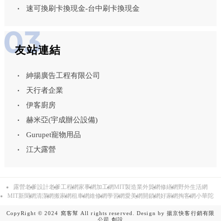
速可換刷卡換現金-台中刷卡換現金
友站連結
紳揚廣告工程有限公司
天行者企業
伊客廚房
赫米亞(宇成辦公設備)
Gurupet寵物用品
江大露營
露營老爹
設計老爹
工程網
家事網
加工網
MIT製造業外貿網
修繕網
野外生活網
MIT新聞網
清潔網
搬家網
租車網
維修網
學習網
愛美網
開鎖網
好家網
掏客網
小華陀
CopyRight © 2024 窩客幫 All rights reserved. Design by
揚京快客行銷有限
公司
創設