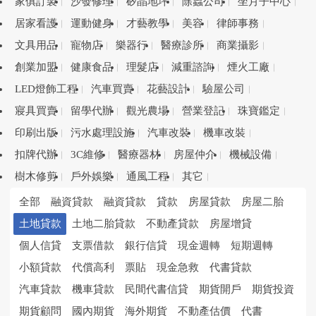
家俱訂製
沙發修理
矽晶地坪
除蟲公司
坐月子中心
居家看護
運動健身
才藝教學
美容
律師事務
文具用品
寵物店
樂器行
醫療診所
商業攝影
創業加盟
健康食品
理髮店
減重諮詢
煙火工廠
LED燈飾工程
汽車買賣
花藝設計
驗屋公司
寢具買賣
留學代辦
觀光農場
營業登記
珠寶鑑定
印刷出版
污水處理設施
汽車改裝
機車改裝
扣牌代辦
3C維修
醫療器材
房屋仲介
機械設備
樹木修剪
戶外娛樂
通風工程
其它
全部
融資貸款
融資貸款
貸款
房屋貸款
房屋二胎
土地貸款
土地二胎貸款
不動產貸款
房屋增貸
個人信貸
支票借款
銀行信貸
現金週轉
短期週轉
小額貸款
代償高利
票貼
現金急救
代書貸款
汽車貸款
機車貸款
民間代書信貸
期貨開戶
期貨投資
期貨顧問
國內期貨
海外期貨
不動產估價
代書