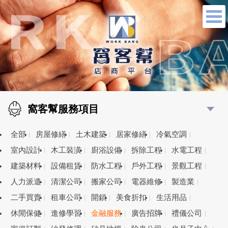
窩客幫服務項目
全部
房屋修繕
土木建築
居家修繕
冷氣空調
室內設計
木工裝潢
廚浴設備
拆除工程
水電工程
建築材料
設備租賃
防水工程
戶外工程
景觀工程
人力派遣
清潔公司
搬家公司
電器維修
製造業
二手買賣
租車公司
開鎖
美食折扣
生活用品
休閒保健
進修學習
金融服務
廣告招牌
禮儀公司