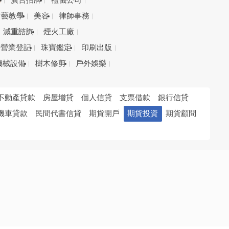
務
廣告招牌
禮儀公司
才藝教學
美容
律師事務
減重諮詢
煙火工廠
營業登記
珠寶鑑定
印刷出版
機械設備
樹木修剪
戶外娛樂
不動產貸款
房屋增貸
個人信貸
支票借款
銀行信貸
機車貸款
民間代書信貸
期貨開戶
期貨投資
期貨顧問