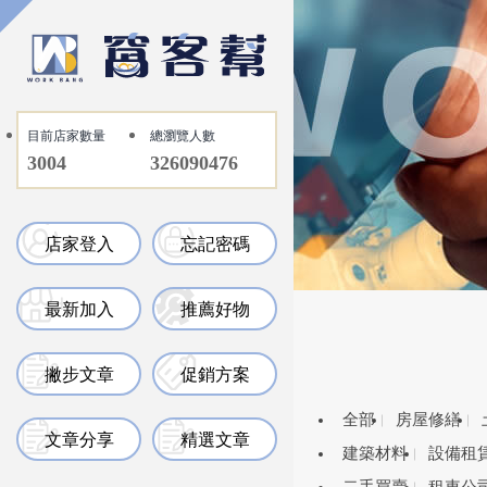
目前店家數量
總瀏覽人數
3004
326090476
店家登入
忘記密碼
最新加入
推薦好物
撇步文章
促銷方案
全部
房屋修繕
文章分享
精選文章
建築材料
設備租