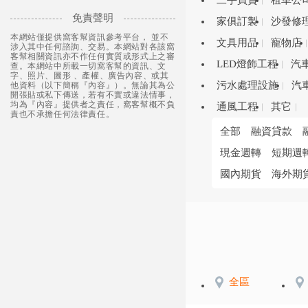
二手買賣
租車公
免責聲明
家俱訂製
沙發修
本網站僅提供窩客幫資訊參考平台， 並不
文具用品
寵物店
涉入其中任何諮詢、交易。本網站對各該窩
客幫相關資訊亦不作任何實質或形式上之審
LED燈飾工程
汽
查。本網站中所載一切窩客幫的資訊、文
字、照片、圖形 、產權、廣告內容、或其
污水處理設施
汽
他資料（以下簡稱『內容』）。無論其為公
開張貼或私下傳送，若有不實或違法情事，
均為『內容』提供者之責任，窩客幫概不負
通風工程
其它
責也不承擔任何法律責任。
全部
融資貸款
現金週轉
短期週
國內期貨
海外期
全區