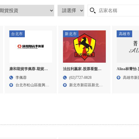
台北市
新北市
高雄市
法拉利贏家-股票看盤軟
Alina林菁怡
康和期貨李佩蓉-期貨營
體,股票教學,股票看盤軟
業務推薦,高
業員,期貨開戶,台北期貨
(02)7727-0828
高雄市新
李佩蓉
體教學,台北股票看盤軟
興區買保險
營業員,台北期貨開戶,松
新北市新莊區新北大
路95...
台北市松山區復興北
體,新莊股票教學,
山區期貨營業員
道三段...
路14...