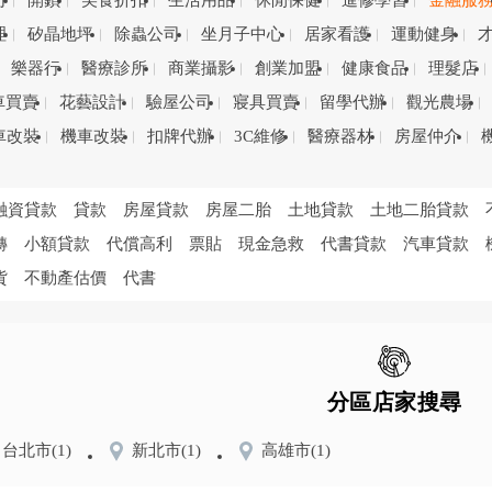
司
開鎖
美食折扣
生活用品
休閒保健
進修學習
金融服
理
矽晶地坪
除蟲公司
坐月子中心
居家看護
運動健身
樂器行
醫療診所
商業攝影
創業加盟
健康食品
理髮店
車買賣
花藝設計
驗屋公司
寢具買賣
留學代辦
觀光農場
車改裝
機車改裝
扣牌代辦
3C維修
醫療器材
房屋仲介
融資貸款
貸款
房屋貸款
房屋二胎
土地貸款
土地二胎貸款
轉
小額貸款
代償高利
票貼
現金急救
代書貸款
汽車貸款
貨
不動產估價
代書
分區店家搜尋
台北市
(1)
新北市
(1)
高雄市
(1)