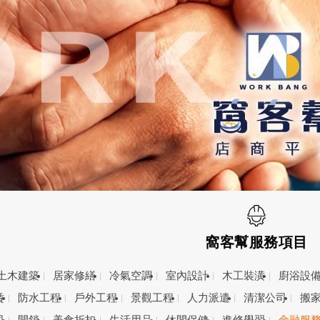
窩客幫服務項目
土木建築
居家修繕
冷氣空調
室內設計
木工裝潢
廚浴設
賃
防水工程
戶外工程
景觀工程
人力派遣
清潔公司
搬