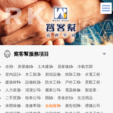
窩客幫服務項目
全部
房屋修繕
土木建築
居家修繕
冷氣空調
室內設計
木工裝潢
廚浴設備
拆除工程
水電工程
建築材料
設備租賃
防水工程
戶外工程
景觀工程
人力派遣
清潔公司
搬家公司
電器維修
製造業
二手買賣
租車公司
開鎖
美食折扣
生活用品
休閒保健
進修學習
金融服務
廣告招牌
禮儀公司