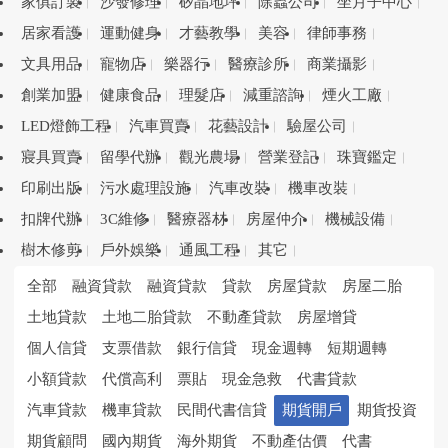
家俱訂製
沙發修理
矽晶地坪
除蟲公司
坐月子中心
居家看護
運動健身
才藝教學
美容
律師事務
文具用品
寵物店
樂器行
醫療診所
商業攝影
創業加盟
健康食品
理髮店
減重諮詢
煙火工廠
LED燈飾工程
汽車買賣
花藝設計
驗屋公司
寢具買賣
留學代辦
觀光農場
營業登記
珠寶鑑定
印刷出版
污水處理設施
汽車改裝
機車改裝
扣牌代辦
3C維修
醫療器材
房屋仲介
機械設備
樹木修剪
戶外娛樂
通風工程
其它
全部
融資貸款
融資貸款
貸款
房屋貸款
房屋二胎
土地貸款
土地二胎貸款
不動產貸款
房屋增貸
個人信貸
支票借款
銀行信貸
現金週轉
短期週轉
小額貸款
代償高利
票貼
現金急救
代書貸款
汽車貸款
機車貸款
民間代書信貸
期貨開戶
期貨投資
期貨顧問
國內期貨
海外期貨
不動產估價
代書