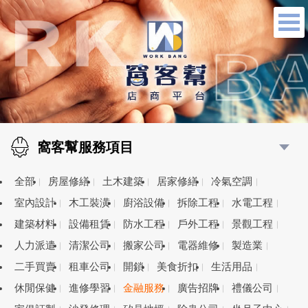
窩客幫服務項目
全部
房屋修繕
土木建築
居家修繕
冷氣空調
室內設計
木工裝潢
廚浴設備
拆除工程
水電工程
建築材料
設備租賃
防水工程
戶外工程
景觀工程
人力派遣
清潔公司
搬家公司
電器維修
製造業
二手買賣
租車公司
開鎖
美食折扣
生活用品
休閒保健
進修學習
金融服務
廣告招牌
禮儀公司