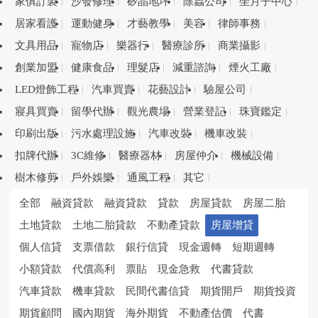
家俱訂製
沙發修理
矽晶地坪
除蟲公司
坐月子中心
居家看護
運動健身
才藝教學
美容
律師事務
文具用品
寵物店
樂器行
醫療診所
商業攝影
創業加盟
健康食品
理髮店
減重諮詢
煙火工廠
LED燈飾工程
汽車買賣
花藝設計
驗屋公司
寢具買賣
留學代辦
觀光農場
營業登記
珠寶鑑定
印刷出版
污水處理設施
汽車改裝
機車改裝
扣牌代辦
3C維修
醫療器材
房屋仲介
機械設備
樹木修剪
戶外娛樂
通風工程
其它
全部
融資貸款
融資貸款
貸款
房屋貸款
房屋二胎
土地貸款
土地二胎貸款
不動產貸款
房屋增貸
個人信貸
支票借款
銀行信貸
現金週轉
短期週轉
小額貸款
代償高利
票貼
現金急救
代書貸款
汽車貸款
機車貸款
民間代書信貸
期貨開戶
期貨投資
期貨顧問
國內期貨
海外期貨
不動產估價
代書