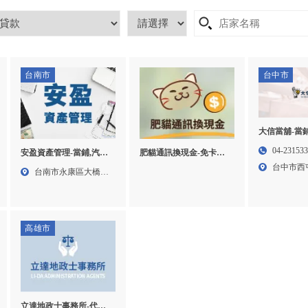
台南市
台中市
大信當舖-當鋪
機車借款,台
04-23153
安盈資產管理-當鋪,汽車
肥貓通訊換現金-免卡換
台中機車借款
借款,機車借款,免留車借
現金,手機免卡換現金,高
台中市西
台南市永康區大橋三
車借款,西屯
款,台南當鋪,台南汽車借
雄免卡換現金,路竹區免
三段3...
街28...
款,台南機車借款,台南免
卡換現金
留車借款,永康區當鋪
高雄市
立達地政士事務所-代書,