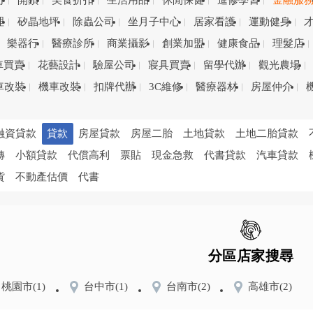
司
開鎖
美食折扣
生活用品
休閒保健
進修學習
金融服
理
矽晶地坪
除蟲公司
坐月子中心
居家看護
運動健身
樂器行
醫療診所
商業攝影
創業加盟
健康食品
理髮店
車買賣
花藝設計
驗屋公司
寢具買賣
留學代辦
觀光農場
車改裝
機車改裝
扣牌代辦
3C維修
醫療器材
房屋仲介
融資貸款
貸款
房屋貸款
房屋二胎
土地貸款
土地二胎貸款
轉
小額貸款
代償高利
票貼
現金急救
代書貸款
汽車貸款
貨
不動產估價
代書
分區店家搜尋
桃園市
(1)
台中市
(1)
台南市
(2)
高雄市
(2)