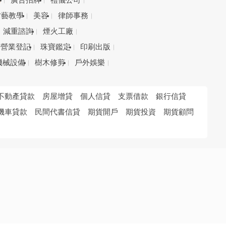
務
廣告招牌
禮儀公司
才藝教學
美容
律師事務
減重諮詢
煙火工廠
營業登記
珠寶鑑定
印刷出版
機械設備
樹木修剪
戶外娛樂
不動產貸款
房屋增貸
個人信貸
支票借款
銀行信貸
機車貸款
民間代書信貸
期貨開戶
期貨投資
期貨顧問