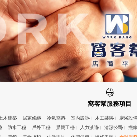
窩客幫服務項目
土木建築
居家修繕
冷氣空調
室內設計
木工裝潢
廚浴設
賃
防水工程
戶外工程
景觀工程
人力派遣
清潔公司
搬