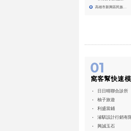
業務推薦,高雄買保險,新
高雄市新興區民族二
興區買保險
路95...
窩客幫快速
日日晴聯合診所
柚子旅遊
利盛當鋪
濬騏設計行銷有
興誠玉石