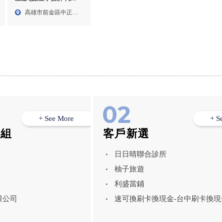
代書事務所,高雄代書,前
高雄市前金區中正四
金區代書,
路21...
+ See More
+ S
模組
客戶新選
日日晴聯合診所
柚子旅遊
利盛當鋪
限公司
速可換刷卡換現金-台中刷卡換現