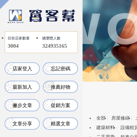
目前店家數量
總瀏覽人數
3004
324935165
店家登入
忘記密碼
最新加入
推薦好物
撇步文章
促銷方案
全部
房屋修繕
文章分享
精選文章
建築材料
設備租