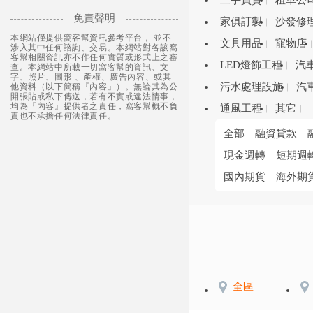
二手買賣
租車公
免責聲明
家俱訂製
沙發修
本網站僅提供窩客幫資訊參考平台， 並不
文具用品
寵物店
涉入其中任何諮詢、交易。本網站對各該窩
客幫相關資訊亦不作任何實質或形式上之審
LED燈飾工程
汽
查。本網站中所載一切窩客幫的資訊、文
字、照片、圖形 、產權、廣告內容、或其
污水處理設施
汽
他資料（以下簡稱『內容』）。無論其為公
開張貼或私下傳送，若有不實或違法情事，
均為『內容』提供者之責任，窩客幫概不負
通風工程
其它
責也不承擔任何法律責任。
全部
融資貸款
現金週轉
短期週
國內期貨
海外期
全區