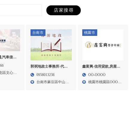
台南市
桃園市
,汽車借款,
中汽車借款,
366
郭弼地政士事務所-代書
鑫富興-信用貸款,房屋貸
,台中免留
推薦,代書事務所,台南代
款,房屋貸款代辦,桃園信
屯區文心路
0958013238
OO-OOOO
區汽車借款
書推薦,台南代書事務所,
用貸款,中壢房屋貸款,
台南市麻豆區中山路
桃園市桃園區OOO路
麻豆區代書推薦
10號...
OO...