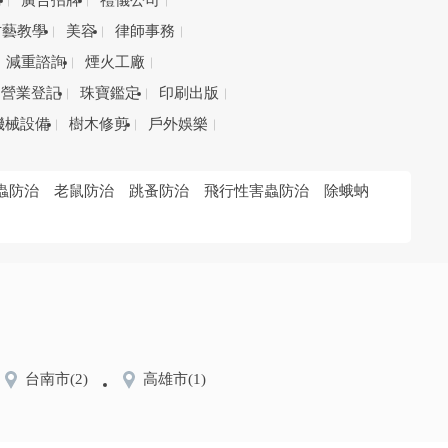
務
廣告招牌
禮儀公司
才藝教學
美容
律師事務
減重諮詢
煙火工廠
營業登記
珠寶鑑定
印刷出版
機械設備
樹木修剪
戶外娛樂
蟲防治
老鼠防治
跳蚤防治
飛行性害蟲防治
除蛾蚋
台南市
(2)
高雄市
(1)