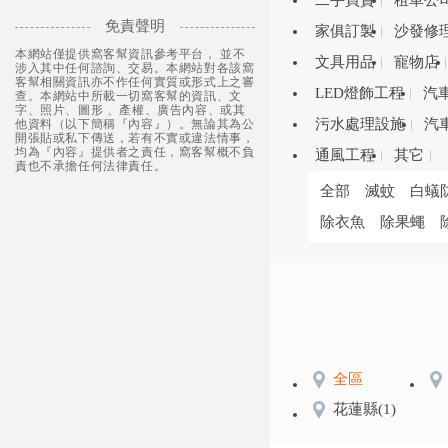
二手買賣
租車公
免責聲明
家俱訂製
沙發修
本網站僅提供窩客幫資訊參考平台， 並不
文具用品
寵物店
涉入其中任何諮詢、交易。本網站對各該窩
客幫相關資訊亦不作任何實質或形式上之審
LED燈飾工程
汽
查。本網站中所載一切窩客幫的資訊、文
字、照片、圖形 、產權、廣告內容、或其
污水處理設施
汽
他資料（以下簡稱『內容』）。無論其為公
開張貼或私下傳送，若有不實或違法情事，
均為『內容』提供者之責任，窩客幫概不負
通風工程
其它
責也不承擔任何法律責任。
全部
滅蚊
白蟻
除衣魚
除果蠅
全區
花蓮縣
(1)