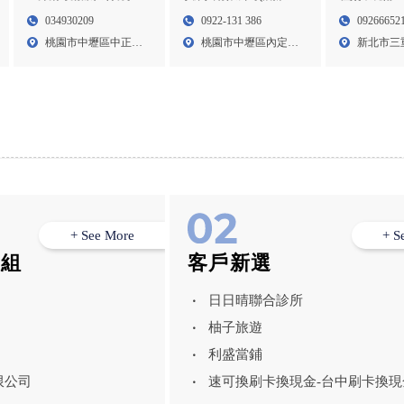
治)-除蟲公司,桃園除蟲公
除蟲公司,台
蟲公司,桃園除蟲公司,中
0922-131 386
09266652
034930209
司,中壢區除蟲公司,桃園
台北餐廳消毒
壢除蟲公司,中壢消毒公
桃園市中壢區內定二
新北市三
桃園市中壢區中正路
消毒公司
除蟲公司,三
司
十街1...
131...
824...
公司
+ See More
+ S
模組
客戶新選
日日晴聯合診所
柚子旅遊
利盛當鋪
限公司
速可換刷卡換現金-台中刷卡換現