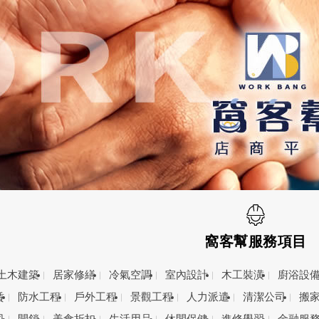
窩客幫服務項目
土木建築
居家修繕
冷氣空調
室內設計
木工裝潢
廚浴設
賃
防水工程
戶外工程
景觀工程
人力派遣
清潔公司
搬