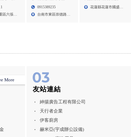
北除蟲公司,
公司,台南除蟲公司,東區
公司,花蓮除蟲,花蓮除蟲
11
0915389235
花蓮縣花蓮市國盛一
公司,三重
除蟲公司,嘉義除蟲公司,
公司
重區六張街
台南市東區崇德路
街66...
重餐廳消毒
高雄除蟲公司
171...
ee More
友站連結
紳揚廣告工程有限公司
天行者企業
伊客廚房
金
赫米亞(宇成辦公設備)