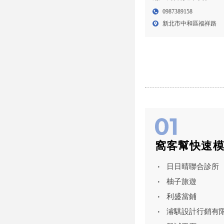
除蟲公司,台北除蟲公司,
0987389158
新北除蟲公司,中和除蟲
新北市中和區福祥路
公司
窩客幫快速
日日晴聯合診所
柚子旅遊
利盛當鋪
濬騏設計行銷有