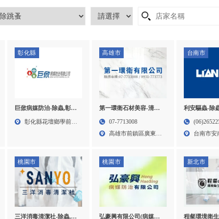
彰化縣
高雄市
台南市
巨俽病媒防治-除蟲,彰化
第一環衛石材美容-清潔
利安驅蟲-除蟲
除蟲,花壇除蟲,除蟲公司
公司,石材美容,高雄清潔
台南除蟲,安
彰化縣花壇鄉學前路
07-7713008
(06)26522
推薦,彰化除蟲公司推薦,
公司,前鎮區清潔公司,
司
306...
高雄市前鎮區廣東三
台南市安
消毒公司推薦
街49...
安和路...
桃園市
桃園市
新北市
弘豪興有限公司(病媒防
程粲環境衛生
三洋消毒清潔社-除蟲,除