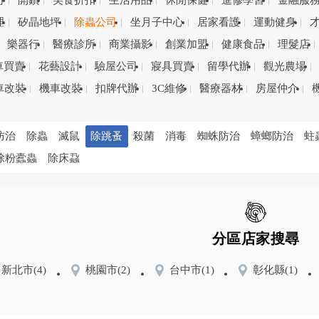
司
開鎖
美食折扣
生活用品
休閒保健
進修學習
金融服
理
矽晶地坪
除蟲公司
坐月子中心
居家看護
運動健身
樂器行
醫療診所
商業攝影
創業加盟
健康食品
理髮店
車買賣
花藝設計
驗屋公司
寢具買賣
留學代辦
觀光農場
車改裝
機車改裝
扣牌代辦
3C維修
醫療器材
房屋仲介
防治
除蟲
滅鼠
除跳蚤
殺菌
消毒
蜘蛛防治
蟑螂防治
蛀
除粉蠹蟲
除床蝨
分區店家搜尋
新北市
(4)
桃園市
(2)
台中市
(1)
彰化縣
(1)