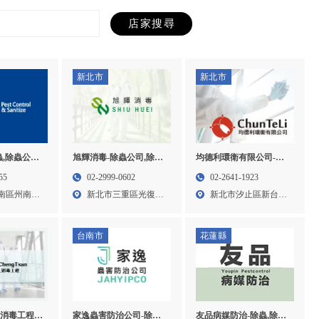
新北市
新北市
,除蟲公司,
旭輝消毒-除蟲公司,除蟲,
均德利環衛有限公司-消
南區除蟲公
台北除蟲公司,三重除蟲
毒公司,除蟲,滅鼠,台北消
55
02-2999-0602
02-2641-1923
毒公司,台北除蟲,台北滅
南區州南里
新北市三重區光復路
新北市汐止區新台五
鼠,汐止消毒公司
一段8...
路2段...
台南市
花蓮縣
消毒工程-
家逸蟲害防治公司-除蟲
友品病媒防治-除蟲,除蟲