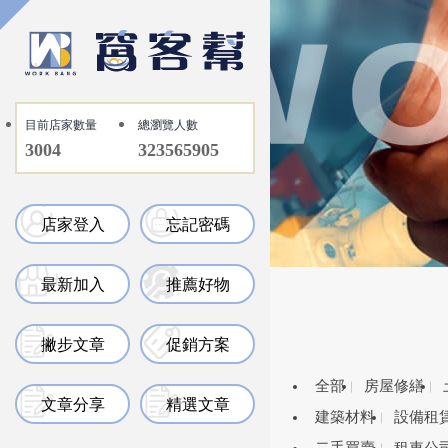
目前店家數量
總瀏覽人數
3004
323565905
店家登入
忘記密碼
最新加入
推薦好物
撇步文章
促銷方案
全部
房屋修繕
文章分享
精選文章
建築材料
設備租