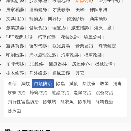
家俱訂製
沙發修理
矽晶地坪
除蟲公司
坐月子中心
居家看護
運動健身
才藝教學
美容
律師事務
文具用品
寵物店
樂器行
醫療診所
商業攝影
創業加盟
健康食品
理髮店
減重諮詢
煙火工廠
LED燈飾工程
汽車買賣
花藝設計
驗屋公司
寢具買賣
留學代辦
觀光農場
營業登記
珠寶鑑定
印刷出版
污水處理設施
汽車改裝
機車改裝
扣牌代辦
3C維修
醫療器材
房屋仲介
機械設備
樹木修剪
戶外娛樂
通風工程
其它
全部
滅蚊
白蟻防治
除蟲
滅鼠
除跳蚤
殺菌
消毒
蜘蛛防治
蟑螂防治
蛀蟲防治
老鼠防治
跳蚤防治
飛行性害蟲防治
除蛾蚋
除衣魚
除果蠅
除粉蠹蟲
除床蝨