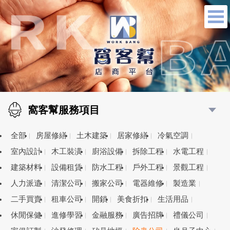
窩客幫服務項目
全部
房屋修繕
土木建築
居家修繕
冷氣空調
室內設計
木工裝潢
廚浴設備
拆除工程
水電工程
建築材料
設備租賃
防水工程
戶外工程
景觀工程
人力派遣
清潔公司
搬家公司
電器維修
製造業
二手買賣
租車公司
開鎖
美食折扣
生活用品
休閒保健
進修學習
金融服務
廣告招牌
禮儀公司