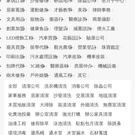
家俱訂製
沙發修理
矽晶地坪
除蟲公司
坐月子中心
居家看護
運動健身
才藝教學
美容
律師事務
文具用品
寵物店
樂器行
醫療診所
商業攝影
創業加盟
健康食品
理髮店
減重諮詢
煙火工廠
LED燈飾工程
汽車買賣
花藝設計
驗屋公司
寢具買賣
留學代辦
觀光農場
營業登記
珠寶鑑定
印刷出版
污水處理設施
汽車改裝
機車改裝
扣牌代辦
3C維修
醫療器材
房屋仲介
機械設備
樹木修剪
戶外娛樂
通風工程
其它
全部
清潔公司
洗衣機清洗
消毒公司
除蟲公司
家事服務
居家清潔
沙發清洗
交屋清潔
地毯清潔
木質地板清潔
大掃除
裝潢清潔
外牆清洗
無塵室清潔
化糞池投藥
辦公室清潔
拋光打蠟
辦公家具清潔
油漆工程
修剪除草
泳池清洗
駐點包月清潔
除跳蚤
環境消毒
通馬桶
通水管
水管漏水
石材養護