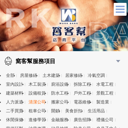
窩客幫服務項目
全部
房屋修繕
土木建築
居家修繕
冷氣空調
室內設計
木工裝潢
廚浴設備
拆除工程
水電工程
建築材料
設備租賃
防水工程
戶外工程
景觀工程
人力派遣
清潔公司
搬家公司
電器維修
製造業
二手買賣
租車公司
開鎖
美食折扣
生活用品
休閒保健
進修學習
金融服務
廣告招牌
禮儀公司