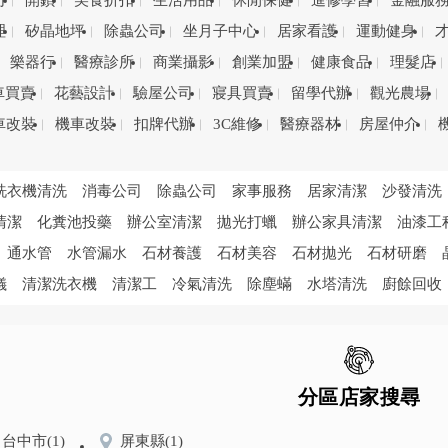
司
開鎖
美食折扣
生活用品
休閒保健
進修學習
金融服
理
矽晶地坪
除蟲公司
坐月子中心
居家看護
運動健身
樂器行
醫療診所
商業攝影
創業加盟
健康食品
理髮店
車買賣
花藝設計
驗屋公司
寢具買賣
留學代辦
觀光農場
車改裝
機車改裝
扣牌代辦
3C維修
醫療器材
房屋仲介
洗衣機清洗
消毒公司
除蟲公司
家事服務
居家清潔
沙發清洗
清潔
化糞池投藥
辦公室清潔
拋光打蠟
辦公家具清潔
油漆工
通水管
水管漏水
石材養護
石材美容
石材拋光
石材研磨
儀
清潔洗衣機
清潔工
冷氣清洗
除塵蟎
水塔清洗
廚餘回收
分區店家搜尋
台中市
(1)
屏東縣
(1)