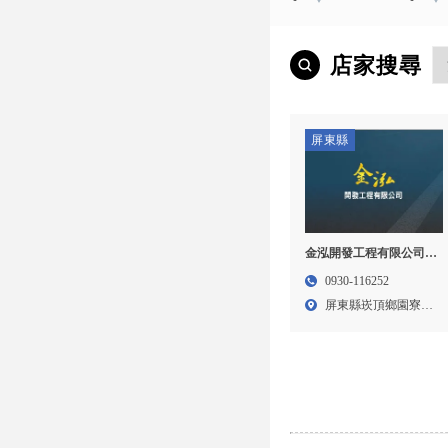
店家搜尋
屏東縣
金泓開發工程有限公司-
灑水車,灑水車出租,洗街
0930-116252
車,洗街車出租,屏東灑水
屏東縣崁頂鄉園寮村
車,崁頂灑水車
社尾路...