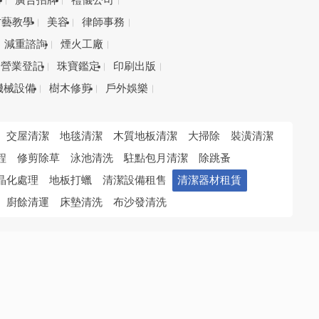
務
廣告招牌
禮儀公司
才藝教學
美容
律師事務
減重諮詢
煙火工廠
營業登記
珠寶鑑定
印刷出版
機械設備
樹木修剪
戶外娛樂
交屋清潔
地毯清潔
木質地板清潔
大掃除
裝潢清潔
程
修剪除草
泳池清洗
駐點包月清潔
除跳蚤
晶化處理
地板打蠟
清潔設備租售
清潔器材租賃
廚餘清運
床墊清洗
布沙發清洗