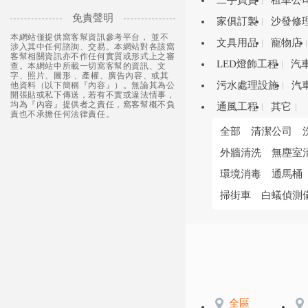
二手買賣
租車公
免責聲明
家俱訂製
沙發修
本網站僅提供窩客幫資訊參考平台， 並不
文具用品
寵物店
涉入其中任何諮詢、交易。本網站對各該窩
客幫相關資訊亦不作任何實質或形式上之審
LED燈飾工程
汽
查。本網站中所載一切窩客幫的資訊、文
字、照片、圖形 、產權、廣告內容、或其
污水處理設施
汽
他資料（以下簡稱『內容』）。無論其為公
開張貼或私下傳送，若有不實或違法情事，
均為『內容』提供者之責任，窩客幫概不負
通風工程
其它
責也不承擔任何法律責任。
全部
清潔公司
外牆清洗
無塵室
環境消毒
通馬桶
掃街車
白蟻偵測
全區