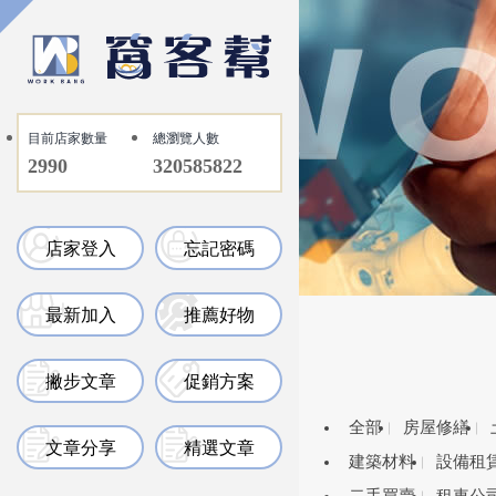
目前店家數量
總瀏覽人數
2990
320585822
店家登入
忘記密碼
最新加入
推薦好物
撇步文章
促銷方案
全部
房屋修繕
文章分享
精選文章
建築材料
設備租