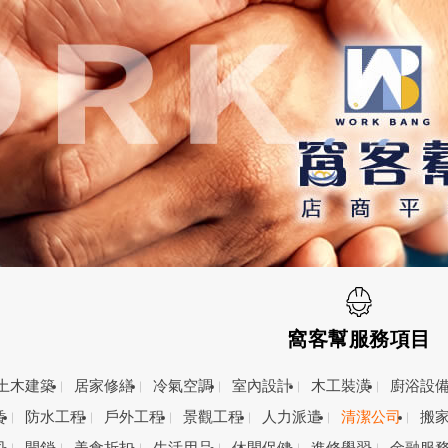
窩客幫服務項目
土木建築
居家修繕
冷氣空調
室內設計
木工裝潢
廚浴設
賃
防水工程
戶外工程
景觀工程
人力派遣
清潔公司
搬