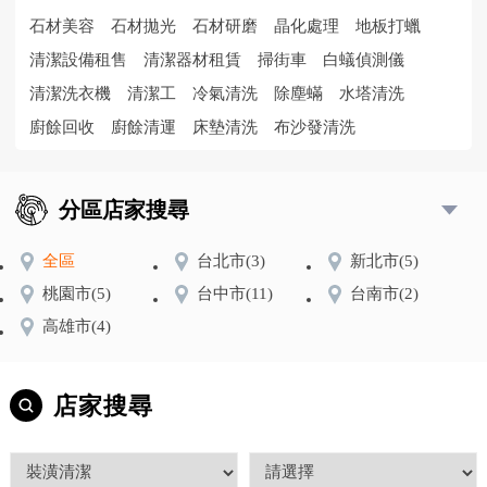
石材美容
石材拋光
石材研磨
晶化處理
地板打蠟
清潔設備租售
清潔器材租賃
掃街車
白蟻偵測儀
清潔洗衣機
清潔工
冷氣清洗
除塵蟎
水塔清洗
廚餘回收
廚餘清運
床墊清洗
布沙發清洗
分區店家搜尋
全區
台北市
(3)
新北市
(5)
桃園市
(5)
台中市
(11)
台南市
(2)
高雄市
(4)
店家搜尋