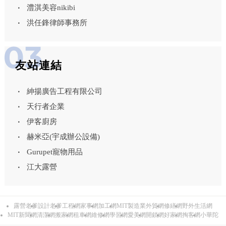
澧淇美容nikibi
洪任鋒律師事務所
友站連結
紳揚廣告工程有限公司
天行者企業
伊客廚房
赫米亞(宇成辦公設備)
Gurupet寵物用品
江大露營
露營老爹
設計老爹
工程網
家事網
加工網
MIT製造業外貿網
修繕網
野外生活網
MIT新聞網
清潔網
搬家網
租車網
維修網
學習網
愛美網
開鎖網
好家網
掏客網
小華陀