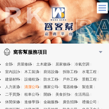
窩客幫服務項目
全部
房屋修繕
土木建築
居家修繕
冷氣空調
室內設計
木工裝潢
廚浴設備
拆除工程
水電工程
建築材料
設備租賃
防水工程
戶外工程
景觀工程
人力派遣
清潔公司
搬家公司
電器維修
製造業
二手買賣
租車公司
開鎖
美食折扣
生活用品
休閒保健
進修學習
金融服務
廣告招牌
禮儀公司