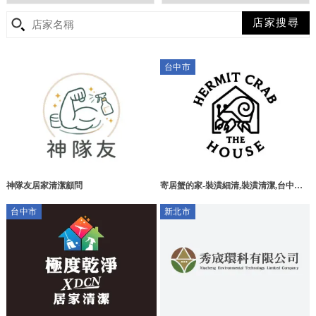
台中市
神隊友居家清潔顧問
寄居蟹的家-裝潢細清,裝潢清潔,台中裝
潢細清,梧棲區裝潢細清
台中市
新北市