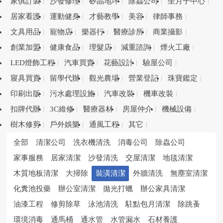
家俱訂製
沙發修理
矽晶地坪
除蟲公司
坐月子中心
居家看護
運動健身
才藝教學
美容
律師事務
文具用品
寵物店
樂器行
醫療診所
商業攝影
創業加盟
健康食品
理髮店
減重諮詢
煙火工廠
LED燈飾工程
汽車買賣
花藝設計
驗屋公司
寢具買賣
留學代辦
觀光農場
營業登記
珠寶鑑定
印刷出版
污水處理設施
汽車改裝
機車改裝
扣牌代辦
3C維修
醫療器材
房屋仲介
機械設備
樹木修剪
戶外娛樂
通風工程
其它
全部
清潔公司
洗衣機清洗
消毒公司
除蟲公司
家事服務
居家清潔
沙發清洗
交屋清潔
地毯清潔
木質地板清潔
大掃除
裝潢清潔
外牆清洗
無塵室清潔
化糞池投藥
辦公室清潔
拋光打蠟
辦公家具清潔
油漆工程
修剪除草
泳池清洗
駐點包月清潔
除跳蚤
環境消毒
通馬桶
通水管
水管漏水
石材養護