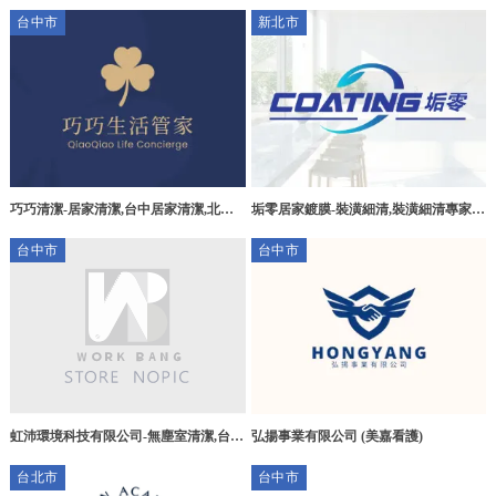
桃園清潔公司,中壢區清潔公司,中壢區裝
城居家清潔,土城搬家清潔
台中市
新北市
潢細清
巧巧清潔-居家清潔,台中居家清潔,北屯
垢零居家鍍膜-裝潢細清,裝潢細清專家,
區居家清潔
台北新北清潔公司,台北裝潢細清,中和裝
台中市
台中市
潢細清,中和居家清潔,中和清潔公司
虹沛環境科技有限公司-無塵室清潔,台中
弘揚事業有限公司 (美嘉看護)
無塵室清潔,潭子區無塵室清潔
台北市
台中市