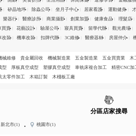
司
開鎖
美食折扣
生活用品
休閒保健
進修學習
金融服
理
矽晶地坪
除蟲公司
坐月子中心
居家看護
運動健身
樂器行
醫療診所
商業攝影
創業加盟
健康食品
理髮店
車買賣
花藝設計
驗屋公司
寢具買賣
留學代辦
觀光農場
車改裝
機車改裝
扣牌代辦
3C維修
醫療器材
房屋仲介
機械維修
貴金屬回收
機械製造業
五金製造業
五金買賣業
木
成型
厚板真空成型
塑膠真空成型
車铣床複合加工
精密CNC加
航太零件加工
木箱訂製
木棧板工廠
分區店家搜尋
新北市
(1)
桃園市
(1)