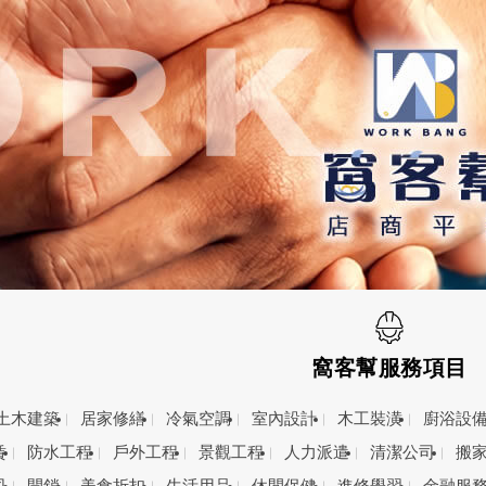
窩客幫服務項目
土木建築
居家修繕
冷氣空調
室內設計
木工裝潢
廚浴設
賃
防水工程
戶外工程
景觀工程
人力派遣
清潔公司
搬