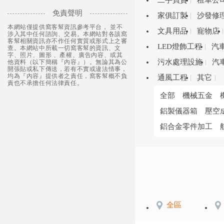
二手買賣
租車公
免責聲明
家俱訂製
沙發修
本網站僅提供窩客幫資訊參考平台， 並不
文具用品
寵物店
涉入其中任何諮詢、交易。本網站對各該窩
客幫相關資訊亦不作任何實質或形式上之審
LED燈飾工程
汽
查。本網站中所載一切窩客幫的資訊、文
字、照片、圖形 、產權、廣告內容、或其
污水處理設施
汽
他資料（以下簡稱『內容』）。無論其為公
開張貼或私下傳送，若有不實或違法情事，
均為『內容』提供者之責任，窩客幫概不負
通風工程
其它
責也不承擔任何法律責任。
全部
機械五金
鋁製儀器箱
壓空
鋁合金零件加工
全區