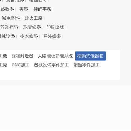
務
廣告招牌
禮儀公司
才藝教學
美容
律師事務
減重諮詢
煙火工廠
營業登記
珠寶鑑定
印刷出版
機械設備
樹木修剪
戶外娛樂
工機
雙端封邊機
太陽能板節能系統
移動式儀器箱
工廠
CNC加工
機械設備零件加工
塑類零件加工