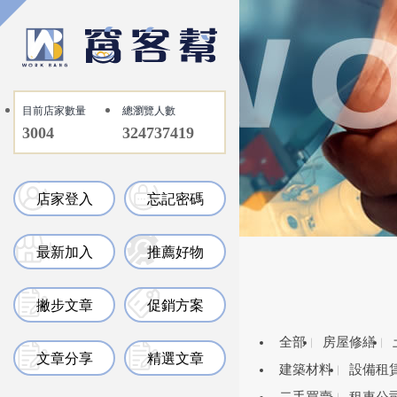
目前店家數量
總瀏覽人數
3004
324737419
店家登入
忘記密碼
最新加入
推薦好物
撇步文章
促銷方案
全部
房屋修繕
文章分享
精選文章
建築材料
設備租