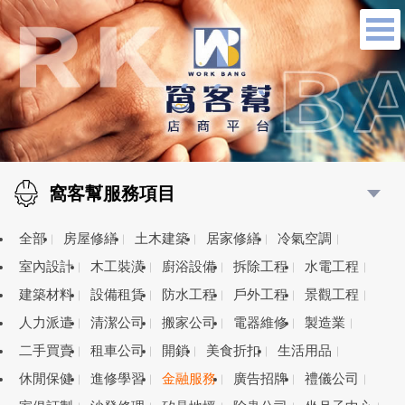
窩客幫服務項目
全部
房屋修繕
土木建築
居家修繕
冷氣空調
室內設計
木工裝潢
廚浴設備
拆除工程
水電工程
建築材料
設備租賃
防水工程
戶外工程
景觀工程
人力派遣
清潔公司
搬家公司
電器維修
製造業
二手買賣
租車公司
開鎖
美食折扣
生活用品
休閒保健
進修學習
金融服務
廣告招牌
禮儀公司