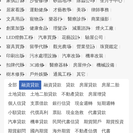
家俱訂製
沙發修理
矽晶地坪
除蟲公司
坐月子中心
居家看護
運動健身
才藝教學
美容
律師事務
文具用品
寵物店
樂器行
醫療診所
商業攝影
創業加盟
健康食品
理髮店
減重諮詢
煙火工廠
LED燈飾工程
汽車買賣
花藝設計
驗屋公司
寢具買賣
留學代辦
觀光農場
營業登記
珠寶鑑定
印刷出版
污水處理設施
汽車改裝
機車改裝
扣牌代辦
3C維修
醫療器材
房屋仲介
機械設備
樹木修剪
戶外娛樂
通風工程
其它
全部
融資貸款
融資貸款
貸款
房屋貸款
房屋二胎
土地貸款
土地二胎貸款
不動產貸款
房屋增貸
個人信貸
支票借款
銀行信貸
現金週轉
短期週轉
小額貸款
代償高利
票貼
現金急救
代書貸款
汽車貸款
機車貸款
民間代書信貸
期貨開戶
期貨投資
期貨顧問
國內期貨
海外期貨
不動產估價
代書