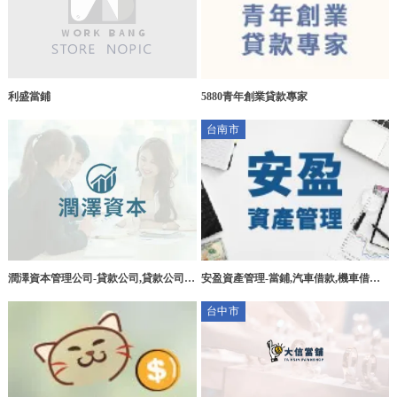
利盛當鋪
5880青年創業貸款專家
台南市
潤澤資本管理公司-貸款公司,貸款公司推
安盈資產管理-當鋪,汽車借款,機車借款,
薦,台中貸款公司,南屯區貸款公司推薦,
免留車借款,台南當鋪,台南汽車借款,台
台中市
南機車借款,台南免留車借款,永康區當鋪