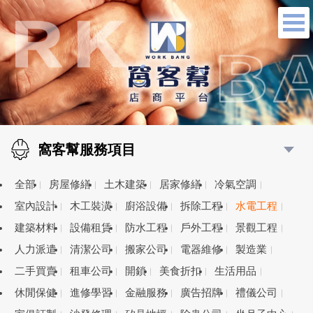
窩客幫服務項目
全部
房屋修繕
土木建築
居家修繕
冷氣空調
室內設計
木工裝潢
廚浴設備
拆除工程
水電工程
建築材料
設備租賃
防水工程
戶外工程
景觀工程
人力派遣
清潔公司
搬家公司
電器維修
製造業
二手買賣
租車公司
開鎖
美食折扣
生活用品
休閒保健
進修學習
金融服務
廣告招牌
禮儀公司