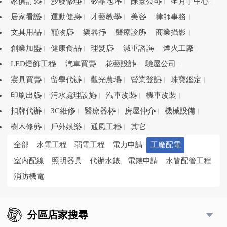
家俱訂製
沙發修理
矽晶地坪
除蟲公司
坐月子中心
居家看護
運動健身
才藝教學
美容
律師事務
文具用品
寵物店
樂器行
醫療診所
商業攝影
創業加盟
健康食品
理髮店
減重諮詢
煙火工廠
LED燈飾工程
汽車買賣
花藝設計
驗屋公司
寢具買賣
留學代辦
觀光農場
營業登記
珠寶鑑定
印刷出版
污水處理設施
汽車改裝
機車改裝
扣牌代辦
3C維修
醫療器材
房屋仲介
機械設備
樹木修剪
戶外娛樂
通風工程
其它
全部
水電工程
弱電工程
電力申請
工廠配電
室內配線
照明器具
代辦水錶
電錶申請
水管配管工程
消防機電
分區店家搜尋