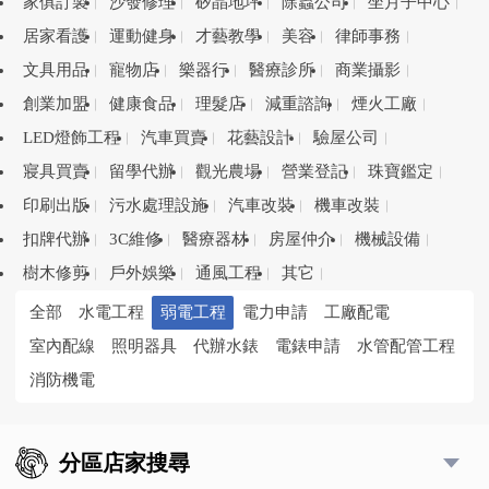
家俱訂製
沙發修理
矽晶地坪
除蟲公司
坐月子中心
居家看護
運動健身
才藝教學
美容
律師事務
文具用品
寵物店
樂器行
醫療診所
商業攝影
創業加盟
健康食品
理髮店
減重諮詢
煙火工廠
LED燈飾工程
汽車買賣
花藝設計
驗屋公司
寢具買賣
留學代辦
觀光農場
營業登記
珠寶鑑定
印刷出版
污水處理設施
汽車改裝
機車改裝
扣牌代辦
3C維修
醫療器材
房屋仲介
機械設備
樹木修剪
戶外娛樂
通風工程
其它
全部
水電工程
弱電工程
電力申請
工廠配電
室內配線
照明器具
代辦水錶
電錶申請
水管配管工程
消防機電
分區店家搜尋