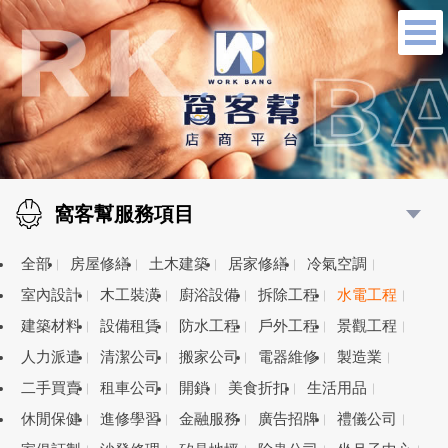
窩客幫服務項目
全部
房屋修繕
土木建築
居家修繕
冷氣空調
室內設計
木工裝潢
廚浴設備
拆除工程
水電工程
建築材料
設備租賃
防水工程
戶外工程
景觀工程
人力派遣
清潔公司
搬家公司
電器維修
製造業
二手買賣
租車公司
開鎖
美食折扣
生活用品
休閒保健
進修學習
金融服務
廣告招牌
禮儀公司