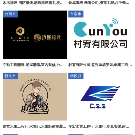
禾木排煙-消防排煙,消防排煙施工,桃園
晉成電機-機電公司,機電工程,台中機電
消防排煙,桃園消防排煙施工,新屋消防排
公司,南屯區機電工程
台南市
台南市
煙,新屋消防排煙施工
立勤工程開發-老屋翻修,室內裝修,台南
村宥有限公司-監視系統安裝,弱電工程,
老屋翻修,台南室內裝修,歸仁區老屋翻修
台南監視系統安裝,麻豆區監視系統安裝
新北市
南投縣
建堂水電工程行-水電行,水電師傅推薦,
旻宏水電工程行-水電行,冷氣安裝,南投
台北水電師傅推薦,板橋水電行,新莊水電
水電行,竹山水電行,竹山冷氣安裝,