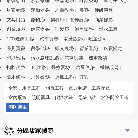
家俱訂製
沙發修理
矽晶地坪
除蟲公司
坐月子中心
居家看護
運動健身
才藝教學
美容
律師事務
文具用品
寵物店
樂器行
醫療診所
商業攝影
創業加盟
健康食品
理髮店
減重諮詢
煙火工廠
LED燈飾工程
汽車買賣
花藝設計
驗屋公司
寢具買賣
留學代辦
觀光農場
營業登記
珠寶鑑定
印刷出版
污水處理設施
汽車改裝
機車改裝
扣牌代辦
3C維修
醫療器材
房屋仲介
機械設備
樹木修剪
戶外娛樂
通風工程
其它
全部
水電工程
弱電工程
電力申請
工廠配電
室內配線
照明器具
代辦水錶
電錶申請
水管配管工程
消防機電
分區店家搜尋