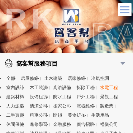
窩客幫服務項目
全部
房屋修繕
土木建築
居家修繕
冷氣空調
室內設計
木工裝潢
廚浴設備
拆除工程
水電工程
建築材料
設備租賃
防水工程
戶外工程
景觀工程
人力派遣
清潔公司
搬家公司
電器維修
製造業
二手買賣
租車公司
開鎖
美食折扣
生活用品
休閒保健
進修學習
金融服務
廣告招牌
禮儀公司