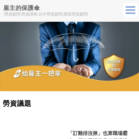
雇主的保護傘
-勞資顧問,勞資課程,台中勞資顧問,西區勞資顧問,
勞資議題
「訂雞排沒揪」也算職場霸