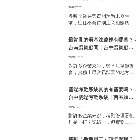
處理
勞資爭議，甚至造成企業風險。
2026/02/02
多數企業在勞資問題尚未發生
前，往往不會特別注意相關風
險，直到出現爭議、申訴或主管
單位介入，才發現處理成本遠高
最常見的勞基法違規有哪些？ -
於預期。
台南勞資顧問｜台中勞資顧問
其實，勞資顧問並不只是「出事
推薦
才找」，而是在關鍵時刻協助企
2026/02/02
業降低風險的
對許多企業來說，勞基法規範繁
多，實務上最容易踩雷的地方，
往往不是大問題，而是日常管理
的細節。
雲端考勤系統真的有需要嗎？ -
了解常見違規情況，可以幫助企
台中雲端考勤系統｜西區加班
業提前做好風險控管，避免勞資
制度規劃
爭議與行政罰則。
2026/02/02
對許多企業來說，考勤管理看似
只是「打卡記錄」，但實務上卻
是勞資爭議最常出現的關鍵之
一。
遇到「擺爛員工」該怎麼辦？ -