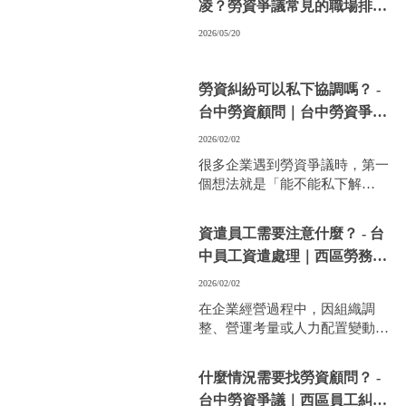
凌？勞資爭議常見的職場排擠
問題 - 台南勞資顧問｜台中勞
2026/05/20
資課程
勞資糾紛可以私下協調嗎？ -
台中勞資顧問｜台中勞資爭議
顧問
2026/02/02
很多企業遇到勞資爭議時，第一
個想法就是「能不能私下解
決」，既省時間又省成本。
事實上，私下協調是可行的，但
資遣員工需要注意什麼？ - 台
需要謹慎操作，才能避免爭議擴
中員工資遣處理｜西區勞務顧
大或留下法律風險。
問
2026/02/02
在企業經營過程中，因組織調
整、營運考量或人力配置變動，
難免會遇到需要資遣員工的情
況。
什麼情況需要找勞資顧問？ -
但「資遣」並不是說解僱就解
台中勞資爭議｜西區員工糾紛
僱，若處理不當，往往容易衍生