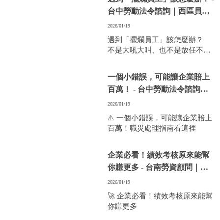
加班費計算、出勤認定、請假紀
台中勞動法令諮詢｜西區員工
錄，只要資料不完整或不一致，
糾紛處理
就可能成為爭議的起點。
2026/01/19
遇到「擺爛員工」該怎麼辦？
不是大吼大叫、也不是放任不
管。
學會這幾招，讓你「不撕破臉也
一個小錯誤，可能讓企業賠上
能讓員工自己動起來」💪
百萬！ - 台中勞動法令諮詢｜
西區員工糾紛處理
2026/01/19
⚠️ 一個小錯誤，可能讓企業賠上
百萬！職災處理指南看這裡
企業必看！績效考核原來能幫
你賺更多 - 台南勞資顧問｜西
區勞資課程推薦
2026/01/19
🚀 企業必看！績效考核原來能幫
你賺更多