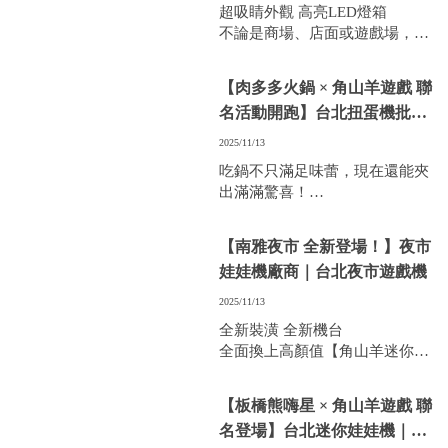
超吸睛外觀 高亮LED燈箱
不論是商場、店面或遊戲場，都
是人氣滿滿的吸金神器！
【肉多多火鍋 × 角山羊遊戲 聯
名活動開跑】台北扭蛋機批發
｜三重區扭蛋機批發｜
2025/11/13
吃鍋不只滿足味蕾，現在還能夾
出滿滿驚喜！
即日起，全台 50 間肉多多火鍋分
店 聯手 角山羊遊戲，推出限定活
【南雅夜市 全新登場！】夜市
動 「歡樂夾夾樂」
娃娃機廠商｜台北夜市遊戲機
2025/11/13
全新裝潢 全新機台
全面換上高顏值【角山羊迷你
機】
操作更流暢、外型更可愛、品質
【板橋熊嗨星 × 角山羊遊戲 聯
再升級！
名登場】台北迷你娃娃機｜三