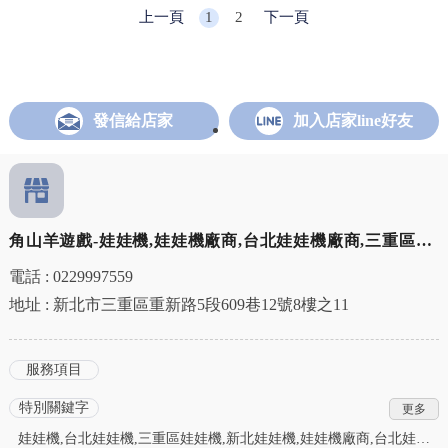
環」。但它是怎麼一步步變潮
上一頁
1
2
下一頁
的？
發信給店家
加入店家line好友
角山羊遊戲-娃娃機,娃娃機廠商,台北娃娃機廠商,三重區娃
娃機廠商
電話 : 0229997559
地址 : 新北市三重區重新路5段609巷12號8樓之11
服務項目
特別關鍵字
娃娃機,台北娃娃機,三重區娃娃機,新北娃娃機,娃娃機廠商,台北娃娃