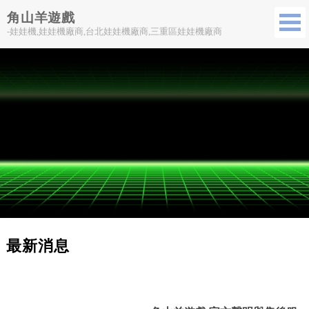
角山羊遊戲
-娃娃機,娃娃機廠商,台北娃娃機廠商,三重區娃娃機廠商
最新消息