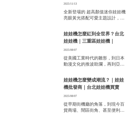
重區迷你娃娃機｜
2025/11/13
全新登場的 超高顏值迷你娃娃機
亮眼黃光搭配可愛主題設計，現
場超吸睛
娃娃機怎麼紅到全世界？台北
娃娃機｜三重區娃娃機｜
2025/08/07
從美國工業時代的雛形，到日本
動漫文化的推波助瀾，再到亞洲
各地的爆紅現象，娃娃機的全球
化發展其實經歷了數十年的轉變
娃娃機怎麼變成潮流？｜娃娃
與在地化。
機批發商｜台北娃娃機買賣
2025/08/07
從早期街機廳的角落，到現今百
貨商場、鬧區街角、甚至便利商
店旁，娃娃機從被認為是小朋友
遊戲，演變成全民娛樂、社群話
題，甚至是「流行文化的一