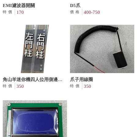
EMI濾波器開關
D5爪
170
400-750
特價
價格
角山羊迷你機四人位用側邊玻
爪子用線圈
璃門柱
350
350
特價
特價