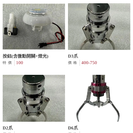
按鈕(含微動開關+燈光)
D3爪
100
400-750
特價
價格
D2爪
D6爪