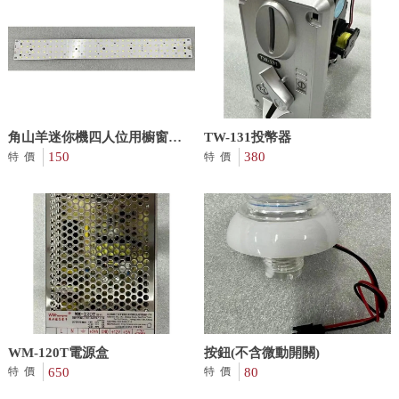
角山羊迷你機四人位用櫥窗
TW-131投幣器
LED燈板
150
380
特價
特價
WM-120T電源盒
按鈕(不含微動開關)
650
80
特價
特價