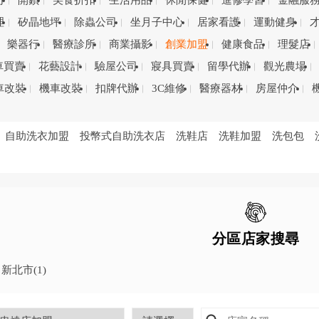
司
開鎖
美食折扣
生活用品
休閒保健
進修學習
金融服
理
矽晶地坪
除蟲公司
坐月子中心
居家看護
運動健身
樂器行
醫療診所
商業攝影
創業加盟
健康食品
理髮店
車買賣
花藝設計
驗屋公司
寢具買賣
留學代辦
觀光農場
車改裝
機車改裝
扣牌代辦
3C維修
醫療器材
房屋仲介
自助洗衣加盟
投幣式自助洗衣店
洗鞋店
洗鞋加盟
洗包包
分區店家搜尋
新北市
(1)