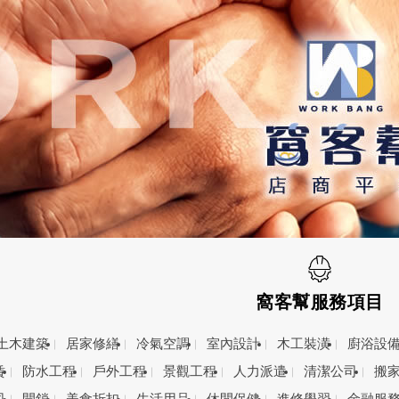
窩客幫服務項目
土木建築
居家修繕
冷氣空調
室內設計
木工裝潢
廚浴設
賃
防水工程
戶外工程
景觀工程
人力派遣
清潔公司
搬