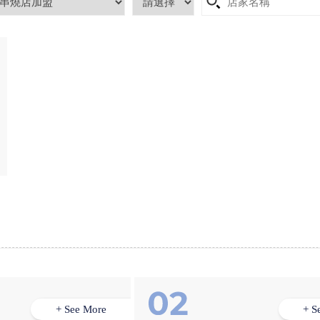
+ See More
+ S