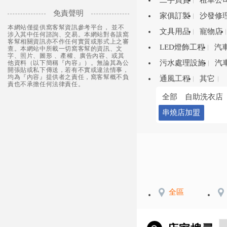
二手買賣
租車公
免責聲明
家俱訂製
沙發修
本網站僅提供窩客幫資訊參考平台， 並不
文具用品
寵物店
涉入其中任何諮詢、交易。本網站對各該窩
客幫相關資訊亦不作任何實質或形式上之審
LED燈飾工程
汽
查。本網站中所載一切窩客幫的資訊、文
字、照片、圖形 、產權、廣告內容、或其
污水處理設施
汽
他資料（以下簡稱『內容』）。無論其為公
開張貼或私下傳送，若有不實或違法情事，
均為『內容』提供者之責任，窩客幫概不負
通風工程
其它
責也不承擔任何法律責任。
全部
自助洗衣店
串燒店加盟
全區