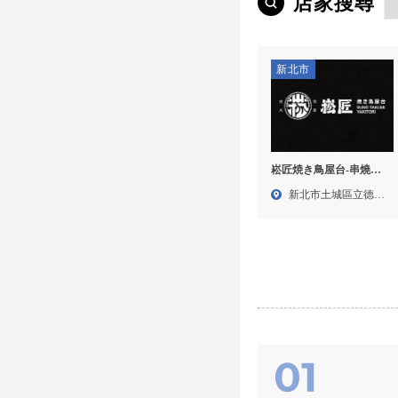
店家搜尋
新北市
崧匠焼き鳥屋台-串燒店,
串燒加盟,台北串燒加盟,
新北市土城區立德路
三峽串燒店,土城串燒店,
135...
三峽戶外餐廳包場