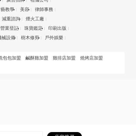
務
廣告招牌
禮儀公司
才藝教學
美容
律師事務
減重諮詢
煙火工廠
營業登記
珠寶鑑定
印刷出版
機械設備
樹木修剪
戶外娛樂
洗包包加盟
鹹酥雞加盟
雞排店加盟
燒烤店加盟