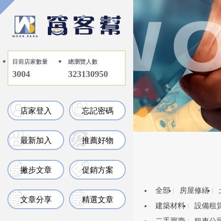
目前店家數量
總瀏覽人數
3004
323130950
店家登入
忘記密碼
最新加入
推薦好物
撇步文章
促銷方案
全部
房屋修繕
文章分享
精選文章
建築材料
設備租