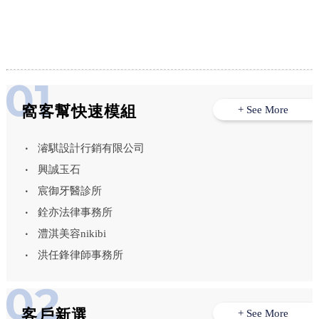
串燒加盟,三峽串燒店,土城串燒店,三峽
戶外餐廳包場
窩客幫快速模組
+ See More
濬騏設計行銷有限公司
興誠玉石
宸御牙醫診所
銓亦法律事務所
澧淇美容nikibi
洪任鋒律師事務所
客戶新選
+ See More