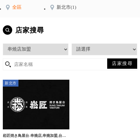
全區
新北市
(1)
店家搜尋
新北市
崧匠焼き鳥屋台-串燒店,串燒加盟,台北