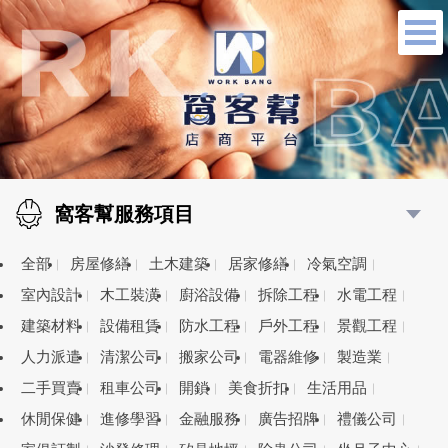
窩客幫服務項目
全部
房屋修繕
土木建築
居家修繕
冷氣空調
室內設計
木工裝潢
廚浴設備
拆除工程
水電工程
建築材料
設備租賃
防水工程
戶外工程
景觀工程
人力派遣
清潔公司
搬家公司
電器維修
製造業
二手買賣
租車公司
開鎖
美食折扣
生活用品
休閒保健
進修學習
金融服務
廣告招牌
禮儀公司