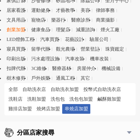
家俱訂製
沙發修理
矽晶地坪
除蟲公司
坐月子中心
居家看護
運動健身
才藝教學
美容
律師事務
文具用品
寵物店
樂器行
醫療診所
商業攝影
創業加盟
健康食品
理髮店
減重諮詢
煙火工廠
LED燈飾工程
汽車買賣
花藝設計
驗屋公司
寢具買賣
留學代辦
觀光農場
營業登記
珠寶鑑定
印刷出版
污水處理設施
汽車改裝
機車改裝
扣牌代辦
3C維修
醫療器材
房屋仲介
機械設備
樹木修剪
戶外娛樂
通風工程
其它
全部
自助洗衣店
自助洗衣加盟
投幣式自助洗衣店
洗鞋店
洗鞋加盟
洗包包
洗包包加盟
鹹酥雞加盟
雞排店加盟
燒烤店加盟
串燒店加盟
分區店家搜尋