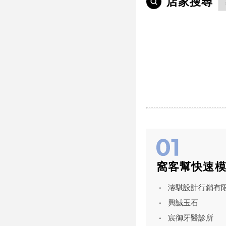
店家搜尋
窩客幫快速
濬騏設計行銷有
興誠玉石
宸御牙醫診所