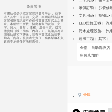
二手買賣
租車公
免責聲明
家俱訂製
沙發修
本網站僅提供窩客幫資訊參考平台， 並不
文具用品
寵物店
涉入其中任何諮詢、交易。本網站對各該窩
客幫相關資訊亦不作任何實質或形式上之審
LED燈飾工程
汽
查。本網站中所載一切窩客幫的資訊、文
字、照片、圖形 、產權、廣告內容、或其
污水處理設施
汽
他資料（以下簡稱『內容』）。無論其為公
開張貼或私下傳送，若有不實或違法情事，
均為『內容』提供者之責任，窩客幫概不負
通風工程
其它
責也不承擔任何法律責任。
全部
自助洗衣店
串燒店加盟
全區