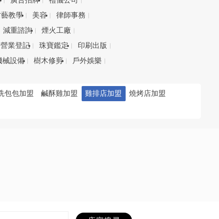
務
廣告招牌
禮儀公司
才藝教學
美容
律師事務
減重諮詢
煙火工廠
營業登記
珠寶鑑定
印刷出版
機械設備
樹木修剪
戶外娛樂
洗包包加盟
鹹酥雞加盟
雞排店加盟
燒烤店加盟