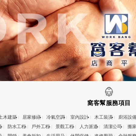
窩客幫服務項目
土木建築
居家修繕
冷氣空調
室內設計
木工裝潢
廚浴設
賃
防水工程
戶外工程
景觀工程
人力派遣
清潔公司
搬