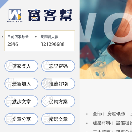
目前店家數量
總瀏覽人數
2996
321290688
店家登入
忘記密碼
最新加入
推薦好物
撇步文章
促銷方案
全部
房屋修繕
文章分享
精選文章
建築材料
設備租