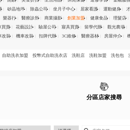
司
開鎖
美食折扣
生活用品
休閒保健
進修學習
金融服
理
矽晶地坪
除蟲公司
坐月子中心
居家看護
運動健身
樂器行
醫療診所
商業攝影
創業加盟
健康食品
理髮店
車買賣
花藝設計
驗屋公司
寢具買賣
留學代辦
觀光農場
車改裝
機車改裝
扣牌代辦
3C維修
醫療器材
房屋仲介
自助洗衣加盟
投幣式自助洗衣店
洗鞋店
洗鞋加盟
洗包包
分區店家搜尋