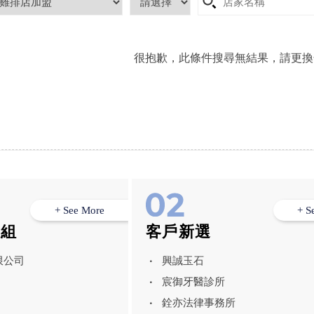
很抱歉，此條件搜尋無結果，請更換
+ See More
+ S
模組
客戶新選
限公司
興誠玉石
宸御牙醫診所
銓亦法律事務所