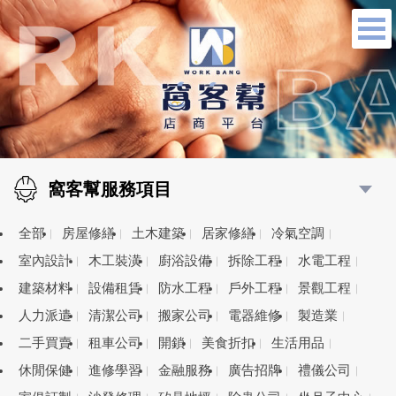
窩客幫服務項目
全部
房屋修繕
土木建築
居家修繕
冷氣空調
室內設計
木工裝潢
廚浴設備
拆除工程
水電工程
建築材料
設備租賃
防水工程
戶外工程
景觀工程
人力派遣
清潔公司
搬家公司
電器維修
製造業
二手買賣
租車公司
開鎖
美食折扣
生活用品
休閒保健
進修學習
金融服務
廣告招牌
禮儀公司