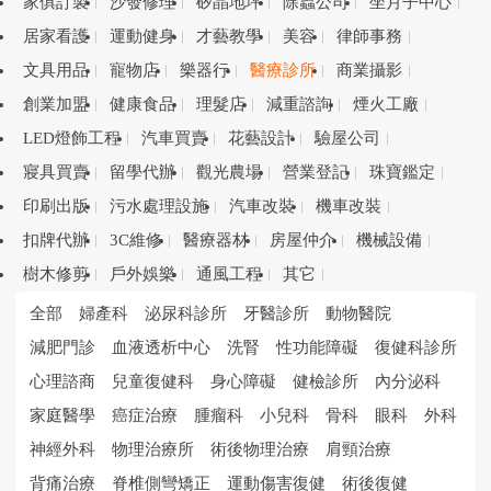
家俱訂製
沙發修理
矽晶地坪
除蟲公司
坐月子中心
居家看護
運動健身
才藝教學
美容
律師事務
文具用品
寵物店
樂器行
醫療診所
商業攝影
創業加盟
健康食品
理髮店
減重諮詢
煙火工廠
LED燈飾工程
汽車買賣
花藝設計
驗屋公司
寢具買賣
留學代辦
觀光農場
營業登記
珠寶鑑定
印刷出版
污水處理設施
汽車改裝
機車改裝
扣牌代辦
3C維修
醫療器材
房屋仲介
機械設備
樹木修剪
戶外娛樂
通風工程
其它
全部
婦產科
泌尿科診所
牙醫診所
動物醫院
減肥門診
血液透析中心
洗腎
性功能障礙
復健科診所
心理諮商
兒童復健科
身心障礙
健檢診所
內分泌科
家庭醫學
癌症治療
腫瘤科
小兒科
骨科
眼科
外科
神經外科
物理治療所
術後物理治療
肩頸治療
背痛治療
脊椎側彎矯正
運動傷害復健
術後復健