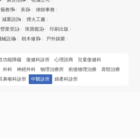
務
廣告招牌
禮儀公司
才藝教學
美容
律師事務
減重諮詢
煙火工廠
營業登記
珠寶鑑定
印刷出版
機械設備
樹木修剪
戶外娛樂
性功能障礙
復健科診所
心理諮商
兒童復健科
外科
神經外科
物理治療所
術後物理治療
肩頸治療
耳鼻喉科診所
中醫診所
婦產科診所