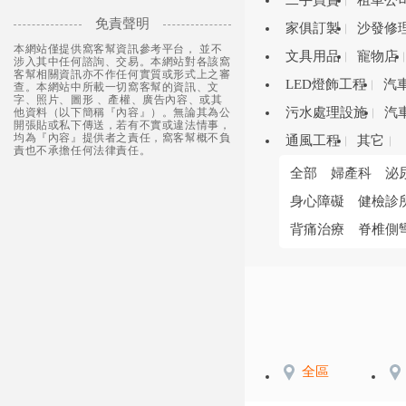
二手買賣
租車公
免責聲明
家俱訂製
沙發修
本網站僅提供窩客幫資訊參考平台， 並不
文具用品
寵物店
涉入其中任何諮詢、交易。本網站對各該窩
客幫相關資訊亦不作任何實質或形式上之審
LED燈飾工程
汽
查。本網站中所載一切窩客幫的資訊、文
字、照片、圖形 、產權、廣告內容、或其
污水處理設施
汽
他資料（以下簡稱『內容』）。無論其為公
開張貼或私下傳送，若有不實或違法情事，
均為『內容』提供者之責任，窩客幫概不負
通風工程
其它
責也不承擔任何法律責任。
全部
婦產科
泌
身心障礙
健檢診
背痛治療
脊椎側
全區