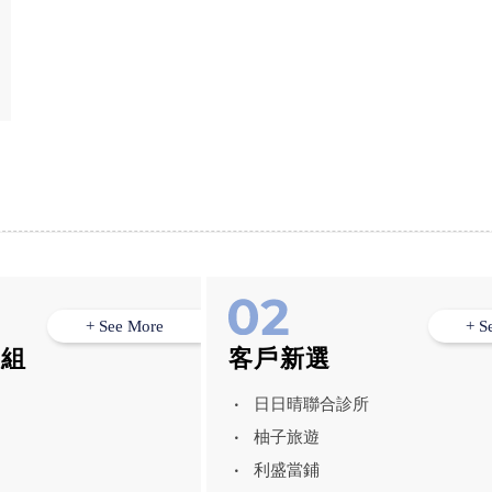
+ See More
+ S
模組
客戶新選
日日晴聯合診所
柚子旅遊
利盛當鋪