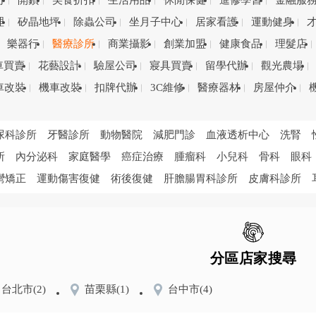
司
開鎖
美食折扣
生活用品
休閒保健
進修學習
金融服
理
矽晶地坪
除蟲公司
坐月子中心
居家看護
運動健身
樂器行
醫療診所
商業攝影
創業加盟
健康食品
理髮店
車買賣
花藝設計
驗屋公司
寢具買賣
留學代辦
觀光農場
車改裝
機車改裝
扣牌代辦
3C維修
醫療器材
房屋仲介
尿科診所
牙醫診所
動物醫院
減肥門診
血液透析中心
洗腎
所
內分泌科
家庭醫學
癌症治療
腫瘤科
小兒科
骨科
眼科
彎矯正
運動傷害復健
術後復健
肝膽腸胃科診所
皮膚科診所
分區店家搜尋
台北市
(2)
苗栗縣
(1)
台中市
(4)