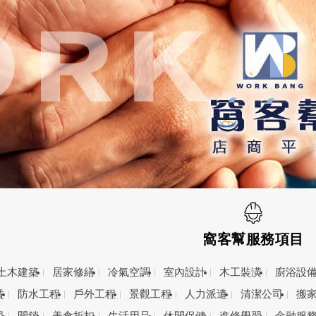
窩客幫服務項目
土木建築
居家修繕
冷氣空調
室內設計
木工裝潢
廚浴設
賃
防水工程
戶外工程
景觀工程
人力派遣
清潔公司
搬