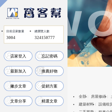
目前店家數量
總瀏覽人數
3004
324150777
店家登入
忘記密碼
最新加入
推薦好物
撇步文章
促銷方案
全部
房屋修繕
文章分享
精選文章
建築材料
設備租