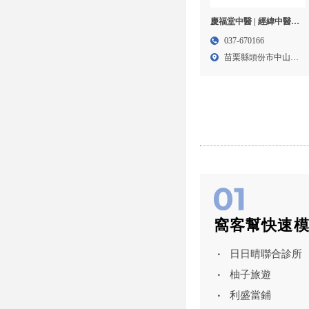
慶福堂中醫 | 經緯中醫診
所-中醫診所,苗栗中醫診
037-670166
所,頭份中醫診所,竹南鎮
苗栗縣頭份市中山路
中醫診所
60號...
窩客幫快速
日日晴聯合診所
柚子旅遊
利盛當鋪