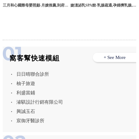
三月和心國際母嬰照顧-月嫂推薦,到府坐
婕潓泌乳SPA館-乳腺疏通,孕婦擠乳腺,泌
月子,台中月嫂推薦,台中到府坐月子,北
乳師,台南泌乳師,仁德區乳腺疏通
屯區月嫂推薦
窩客幫快速模組
+ See More
日日晴聯合診所
柚子旅遊
利盛當鋪
濬騏設計行銷有限公司
興誠玉石
宸御牙醫診所