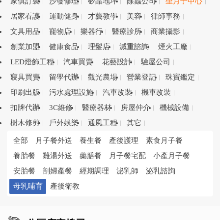
家俱訂製
沙發修理
矽晶地坪
除蟲公司
坐月子中心
居家看護
運動健身
才藝教學
美容
律師事務
文具用品
寵物店
樂器行
醫療診所
商業攝影
創業加盟
健康食品
理髮店
減重諮詢
煙火工廠
LED燈飾工程
汽車買賣
花藝設計
驗屋公司
寢具買賣
留學代辦
觀光農場
營業登記
珠寶鑑定
印刷出版
污水處理設施
汽車改裝
機車改裝
扣牌代辦
3C維修
醫療器材
房屋仲介
機械設備
樹木修剪
戶外娛樂
通風工程
其它
全部
月子餐外送
養生餐
產後護理
素食月子餐
養胎餐
雞湯外送
藥膳餐
月子餐宅配
小產月子餐
安胎餐
剖婦產餐
經期調理
泌乳師
泌乳諮詢
母乳哺育
產後衛教