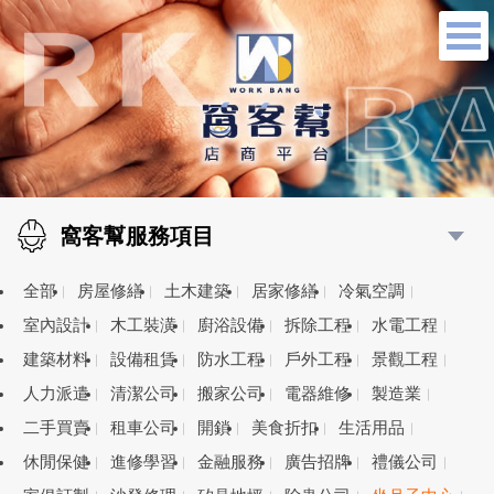
窩客幫服務項目
全部
房屋修繕
土木建築
居家修繕
冷氣空調
室內設計
木工裝潢
廚浴設備
拆除工程
水電工程
建築材料
設備租賃
防水工程
戶外工程
景觀工程
人力派遣
清潔公司
搬家公司
電器維修
製造業
二手買賣
租車公司
開鎖
美食折扣
生活用品
休閒保健
進修學習
金融服務
廣告招牌
禮儀公司