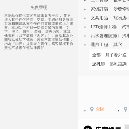
二手買賣
租車公
免責聲明
家俱訂製
沙發修
本網站僅提供窩客幫資訊參考平台， 並不
文具用品
寵物店
涉入其中任何諮詢、交易。本網站對各該窩
客幫相關資訊亦不作任何實質或形式上之審
LED燈飾工程
汽
查。本網站中所載一切窩客幫的資訊、文
字、照片、圖形 、產權、廣告內容、或其
污水處理設施
汽
他資料（以下簡稱『內容』）。無論其為公
開張貼或私下傳送，若有不實或違法情事，
均為『內容』提供者之責任，窩客幫概不負
通風工程
其它
責也不承擔任何法律責任。
全部
月子餐外送
泌乳師
泌乳諮詢
全區