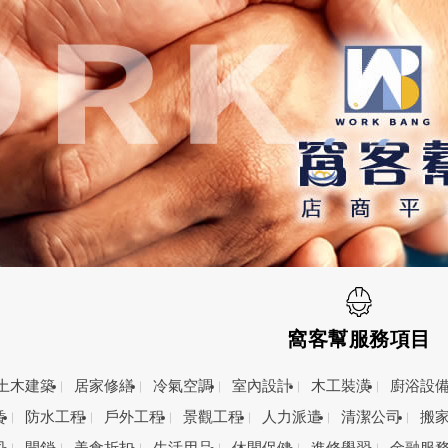
窩客幫服務項目
土木建築
居家修繕
冷氣空調
室內設計
木工裝潢
廚浴設
賃
防水工程
戶外工程
景觀工程
人力派遣
清潔公司
搬