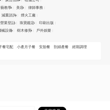
務
廣告招牌
禮儀公司
才藝教學
美容
律師事務
減重諮詢
煙火工廠
營業登記
珠寶鑑定
印刷出版
機械設備
樹木修剪
戶外娛樂
子餐宅配
小產月子餐
安胎餐
剖婦產餐
經期調理