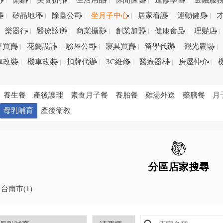
司
開鎖
美食折扣
生活用品
休閒保健
進修學習
金融服
理
矽晶地坪
除蟲公司
坐月子中心
居家看護
運動健身
樂器行
醫療診所
商業攝影
創業加盟
健康食品
理髮店
車買賣
花藝設計
驗屋公司
寢具買賣
留學代辦
觀光農場
車改裝
機車改裝
扣牌代辦
3C維修
醫療器材
房屋仲介
養生餐
產後護理
素食月子餐
養胎餐
雞湯外送
藥膳餐
月
母乳哺育
產後衛教
分區店家搜尋
台南市
(1)