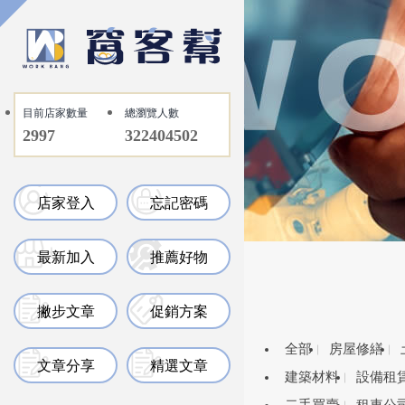
目前店家數量
總瀏覽人數
2997
322404502
店家登入
忘記密碼
最新加入
推薦好物
撇步文章
促銷方案
全部
房屋修繕
文章分享
精選文章
建築材料
設備租