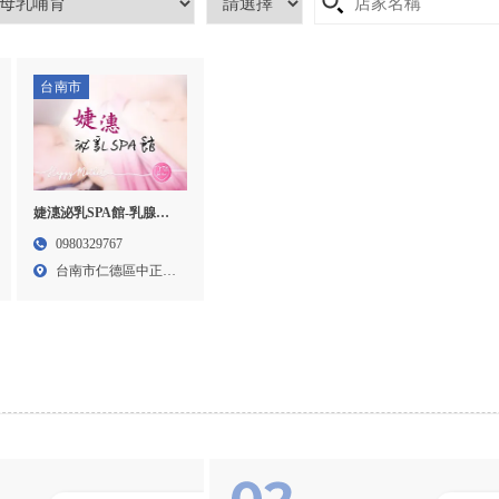
台南市
婕潓泌乳SPA館-乳腺疏
通,孕婦擠乳腺,泌乳師,台
0980329767
南泌乳師,仁德區乳腺疏
台南市仁德區中正路
通
2段6...