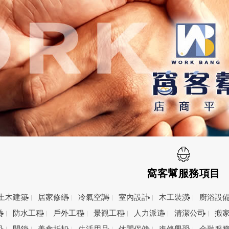
窩客幫服務項目
土木建築
居家修繕
冷氣空調
室內設計
木工裝潢
廚浴設
賃
防水工程
戶外工程
景觀工程
人力派遣
清潔公司
搬