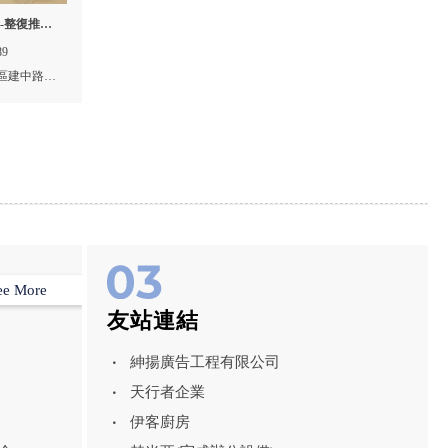
-整復推拿,
,東區整復
89
復推拿
區建中路
ee More
友站連結
紳揚廣告工程有限公司
天行者企業
伊客廚房