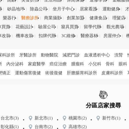
司
開鎖
美食折扣
生活用品
休閒保健
進修學習
金融服
理
矽晶地坪
除蟲公司
坐月子中心
居家看護
運動健身
樂器行
醫療診所
商業攝影
創業加盟
健康食品
理髮店
車買賣
花藝設計
驗屋公司
寢具買賣
留學代辦
觀光農場
車改裝
機車改裝
扣牌代辦
3C維修
醫療器材
房屋仲介
尿科診所
牙醫診所
動物醫院
減肥門診
血液透析中心
洗腎
所
內分泌科
家庭醫學
癌症治療
腫瘤科
小兒科
骨科
眼科
彎矯正
運動傷害復健
術後復健
肝膽腸胃科診所
皮膚科診所
分區店家搜尋
台北市
(3)
新北市
(1)
桃園市
(2)
新竹市
(1)
彰化縣
(1)
台南市
(2)
高雄市
(2)