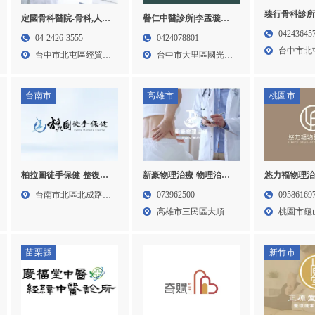
臻行骨科診所
定國骨科醫院-骨科,人工
譽仁中醫診所|李孟璇醫
骨科推薦,台
關節開刀,台中骨科,人工
師-中醫診所,台中中醫診
04243645
04-2426-3555
0424078801
台中骨科推薦
關節手術,北屯骨科
所,大里區中醫推薦,台中
台中市北
台中市北屯區經貿三
台中市大里區國光路
科診所
中醫傷科推薦,台中針灸
896...
路二段...
二段4...
治療
台南市
高雄市
桃園市
柏拉圖徒手保健-整復推
悠力福物理治
新豪物理治療-物理治療
拿,運動按摩,台南整復推
治療,物理治
所,震波治療,高雄物理治
台南市北區北成路
09586169
073962500
拿,北區整復推拿
理治療所,龜
療所,三民區物理治療所
402...
桃園市龜
高雄市三民區大順二
所,林口物理
路21...
路96...
苗栗縣
新竹市