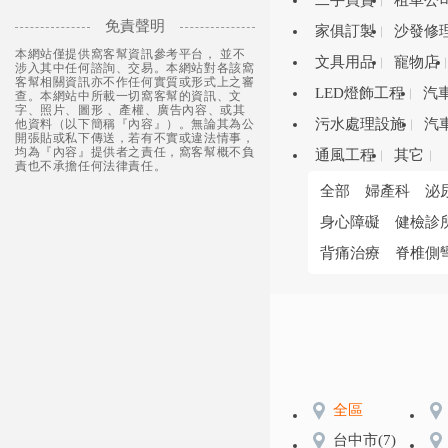
二手買賣
租車公
免責聲明
家俱訂製
沙發修
本網站僅提供窩客幫資訊參考平台， 並不
文具用品
寵物店
涉入其中任何諮詢、交易。本網站對各該窩
客幫相關資訊亦不作任何實質或形式上之審
LED燈飾工程
汽
查。本網站中所載一切窩客幫的資訊、文
字、照片、圖形 、產權、廣告內容、或其
污水處理設施
汽
他資料（以下簡稱『內容』）。無論其為公
開張貼或私下傳送，若有不實或違法情事，
均為『內容』提供者之責任，窩客幫概不負
通風工程
其它
責也不承擔任何法律責任。
全部
婦產科
泌
身心障礙
健檢診
背痛治療
脊椎側
全區
台中市
(7)