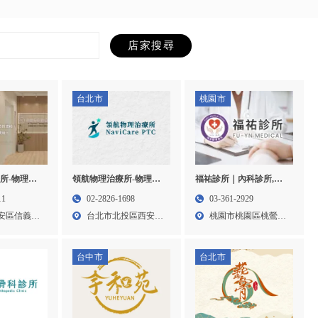
台北市
桃園市
所-物理治
領航物理治療所-物理治
福祐診所｜內科診所,骨
所,台北物理
療,物理治療所,台北物理
科診所,桃園內科診所,八
11
02-2826-1698
03-361-2929
物理治療所
治療,台北物理治療所,士
德內科診所
安區信義路
台北市北投區西安街
桃園市桃園區桃鶯路
林物理治療,士林物理治
二段1...
473...
療所
台中市
台北市