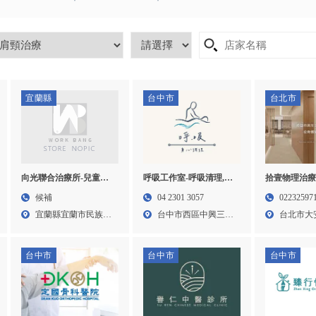
宜蘭縣
台中市
台北市
向光聯合治療所-兒童早
呼吸工作室-呼吸清理,呼
拾壹物理治療
療,職能治療,物理治療,語
吸調整,台中紓壓放鬆,西
療,物理治療
候補
04 2301 3057
02232597
言治療,宜蘭兒童早療,宜
區紓壓放鬆課程
治療,大安區
宜蘭縣宜蘭市民族路
台中市西區中興三巷
台北市大
蘭職能治療,宜蘭物理治
145...
20...
四段2...
療,職能治療,宜蘭語言治
療
台中市
台中市
台中市