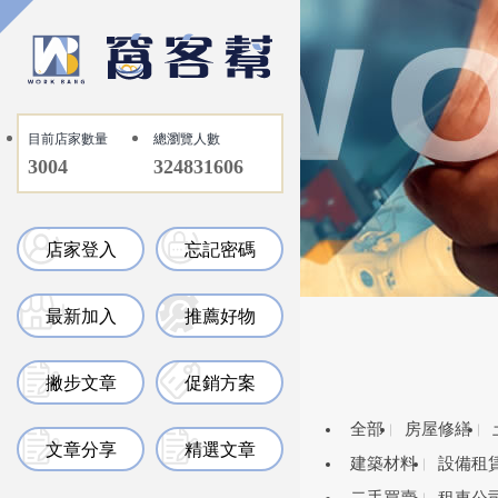
目前店家數量
總瀏覽人數
3004
324831606
店家登入
忘記密碼
最新加入
推薦好物
撇步文章
促銷方案
全部
房屋修繕
文章分享
精選文章
建築材料
設備租