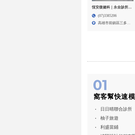
恆安復健科｜永全診所 -
復健科診所,高雄復健科
(07)3385206
診所,前鎮區復健科診所,
高雄市前鎮區三多二
仁武區復健科診所
路42...
窩客幫快速
日日晴聯合診所
柚子旅遊
利盛當鋪