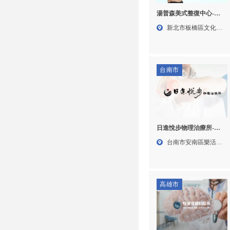
湯普森美式整復中心-整
復,脊椎整復,美式整復,台
新北市板橋區文化路
北整復,台北脊椎整復,台
一段2...
北美式整復,板橋區整復,
板橋區脊椎整復,板橋區
美式整復
台南市
日進悅步物理治療所-物
理治療,徒手治療,台南物
台南市安南區樂活十
理治療,台南徒手治療,安
八街1...
南區物理治療,安南區徒
手治療
高雄市