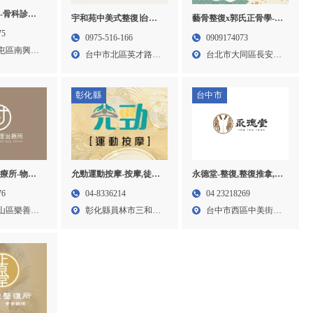
-骨科診所,
宇和苑中美式整復∣台中
藝骨整復x郭氏正骨學-整
中骨科診所,
北區西區北屯區美式局部
復推拿,台北整復推拿,大
75
0975-516-166
0909174073
,北屯區骨
整復推拿整脊推薦、台中
同區整復推拿,大同區傳
屯區南興路
台中市北區英才路
台北市大同區長安西
北屯區北區西區傳統整復
統整復推拿
248...
路29...
推拿筋膜放鬆調理推薦、
台中北區北屯區產後恢復
彰化縣
台中市
體態骨盆調整推薦、台中
北屯區西區文明病臉部調
整中美西式整復推拿推薦
永德堂-整復,整復推拿,台
療所-物理
允勁運動按摩-按摩,徒手
中整復,西區整復推拿
療所,桃園物
按摩,彰化按摩,員林按摩
04 23218269
76
04-8336214
山物理治療
台中市西區中美街
山區樂善二
彰化縣員林市三和里
治療所
375...
建國路...