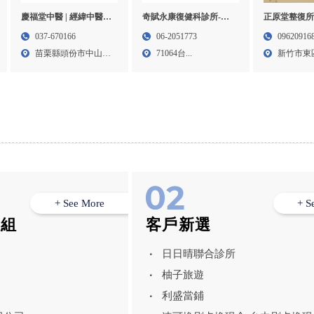
慶福堂中醫 | 經緯中醫診
奇賦永康復健科診所-復
正原堂整復所
所-中醫診所,苗栗中醫診
健科,疼痛治療,兒童早療
新竹整復推拿
037-670166
06-2051773
09620916
所,頭份中醫診所,竹南鎮
門診,台南復健科,永康區
推拿,竹北整
苗栗縣頭份市中山路
71064台...
新竹市東
中醫診所
疼痛治療,永康區兒童早
60號...
140...
療門診
+ See More
+ S
模組
客戶新選
日日晴聯合診所
柚子旅遊
利盛當鋪