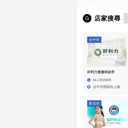
店家搜尋
台中市
好利力復健科診所
04-23026699
台中市西區向上路一
段2...
新北市