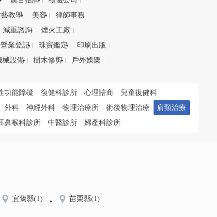
務
廣告招牌
禮儀公司
才藝教學
美容
律師事務
減重諮詢
煙火工廠
營業登記
珠寶鑑定
印刷出版
機械設備
樹木修剪
戶外娛樂
性功能障礙
復健科診所
心理諮商
兒童復健科
外科
神經外科
物理治療所
術後物理治療
肩頸治療
耳鼻喉科診所
中醫診所
婦產科診所
宜蘭縣
(1)
苗栗縣
(1)