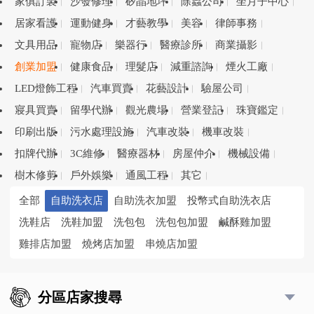
家俱訂製
沙發修理
矽晶地坪
除蟲公司
坐月子中心
居家看護
運動健身
才藝教學
美容
律師事務
文具用品
寵物店
樂器行
醫療診所
商業攝影
創業加盟
健康食品
理髮店
減重諮詢
煙火工廠
LED燈飾工程
汽車買賣
花藝設計
驗屋公司
寢具買賣
留學代辦
觀光農場
營業登記
珠寶鑑定
印刷出版
污水處理設施
汽車改裝
機車改裝
扣牌代辦
3C維修
醫療器材
房屋仲介
機械設備
樹木修剪
戶外娛樂
通風工程
其它
全部
自助洗衣店
自助洗衣加盟
投幣式自助洗衣店
洗鞋店
洗鞋加盟
洗包包
洗包包加盟
鹹酥雞加盟
雞排店加盟
燒烤店加盟
串燒店加盟
分區店家搜尋