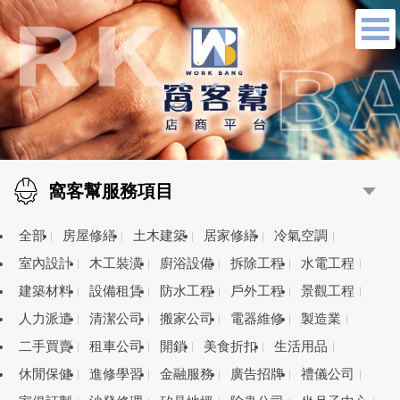
窩客幫服務項目
全部
房屋修繕
土木建築
居家修繕
冷氣空調
室內設計
木工裝潢
廚浴設備
拆除工程
水電工程
建築材料
設備租賃
防水工程
戶外工程
景觀工程
人力派遣
清潔公司
搬家公司
電器維修
製造業
二手買賣
租車公司
開鎖
美食折扣
生活用品
休閒保健
進修學習
金融服務
廣告招牌
禮儀公司