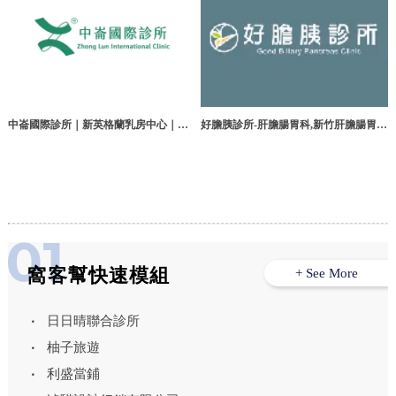
中崙國際診所｜新英格蘭乳房中心｜中
好膽胰診所-肝膽腸胃科,新竹肝膽腸胃
山區乳房外科・黃柏榮醫師・筋骨疼
科,竹北肝膽腸胃科
痛・震波治療・痔瘡治療・兒童長高・
骨齡骨密・三高慢性病管理
窩客幫快速模組
+ See More
日日晴聯合診所
柚子旅遊
利盛當鋪