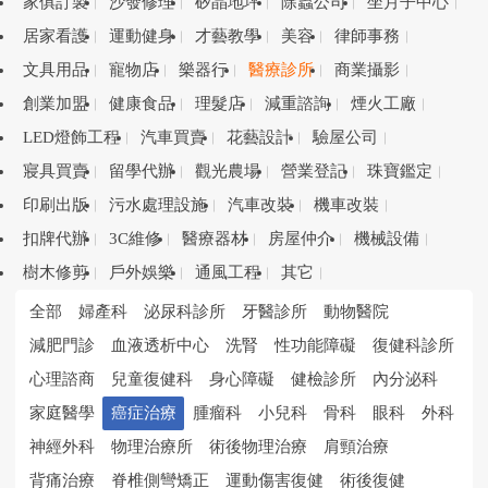
家俱訂製
沙發修理
矽晶地坪
除蟲公司
坐月子中心
居家看護
運動健身
才藝教學
美容
律師事務
文具用品
寵物店
樂器行
醫療診所
商業攝影
創業加盟
健康食品
理髮店
減重諮詢
煙火工廠
LED燈飾工程
汽車買賣
花藝設計
驗屋公司
寢具買賣
留學代辦
觀光農場
營業登記
珠寶鑑定
印刷出版
污水處理設施
汽車改裝
機車改裝
扣牌代辦
3C維修
醫療器材
房屋仲介
機械設備
樹木修剪
戶外娛樂
通風工程
其它
全部
婦產科
泌尿科診所
牙醫診所
動物醫院
減肥門診
血液透析中心
洗腎
性功能障礙
復健科診所
心理諮商
兒童復健科
身心障礙
健檢診所
內分泌科
家庭醫學
癌症治療
腫瘤科
小兒科
骨科
眼科
外科
神經外科
物理治療所
術後物理治療
肩頸治療
背痛治療
脊椎側彎矯正
運動傷害復健
術後復健