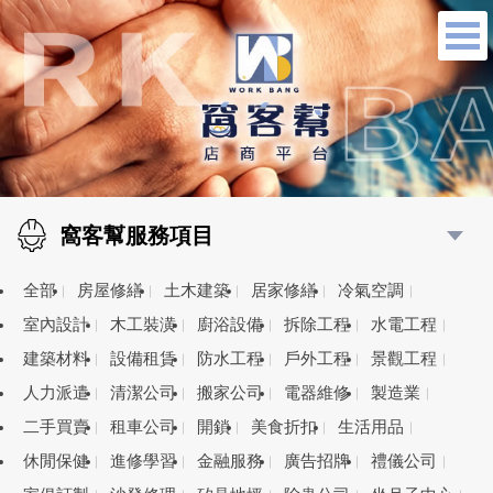
窩客幫服務項目
全部
房屋修繕
土木建築
居家修繕
冷氣空調
室內設計
木工裝潢
廚浴設備
拆除工程
水電工程
建築材料
設備租賃
防水工程
戶外工程
景觀工程
人力派遣
清潔公司
搬家公司
電器維修
製造業
二手買賣
租車公司
開鎖
美食折扣
生活用品
休閒保健
進修學習
金融服務
廣告招牌
禮儀公司