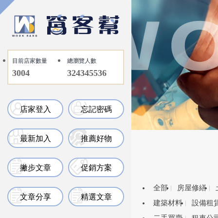
目前店家數量
總瀏覽人數
3004
324345536
店家登入
忘記密碼
最新加入
推薦好物
撇步文章
促銷方案
全部
房屋修繕
文章分享
精選文章
建築材料
設備租