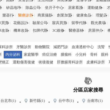
司
開鎖
美食折扣
生活用品
休閒保健
進修學習
金融服
理
矽晶地坪
除蟲公司
坐月子中心
居家看護
運動健身
樂器行
醫療診所
商業攝影
創業加盟
健康食品
理髮店
車買賣
花藝設計
驗屋公司
寢具買賣
留學代辦
觀光農場
車改裝
機車改裝
扣牌代辦
3C維修
醫療器材
房屋仲介
尿科診所
牙醫診所
動物醫院
減肥門診
血液透析中心
洗腎
所
內分泌科
家庭醫學
癌症治療
腫瘤科
小兒科
骨科
眼科
彎矯正
運動傷害復健
術後復健
肝膽腸胃科診所
皮膚科診所
分區店家搜尋
台北市
(1)
新竹縣
(1)
台中市
(1)
台南市
(1)