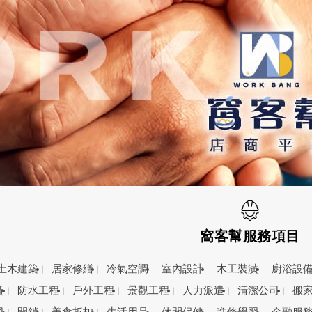
窩客幫服務項目
土木建築
居家修繕
冷氣空調
室內設計
木工裝潢
廚浴設
賃
防水工程
戶外工程
景觀工程
人力派遣
清潔公司
搬