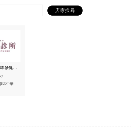
尿科診所,台
,永康區泌
77
康區中華路