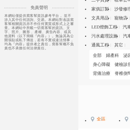
二手買賣
租車公
免責聲明
家俱訂製
沙發修
本網站僅提供窩客幫資訊參考平台， 並不
文具用品
寵物店
涉入其中任何諮詢、交易。本網站對各該窩
客幫相關資訊亦不作任何實質或形式上之審
LED燈飾工程
汽
查。本網站中所載一切窩客幫的資訊、文
字、照片、圖形 、產權、廣告內容、或其
污水處理設施
汽
他資料（以下簡稱『內容』）。無論其為公
開張貼或私下傳送，若有不實或違法情事，
均為『內容』提供者之責任，窩客幫概不負
通風工程
其它
責也不承擔任何法律責任。
全部
婦產科
泌
身心障礙
健檢診
背痛治療
脊椎側
全區