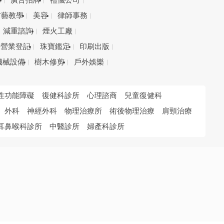
務
廣告招牌
禮儀公司
才藝教學
美容
律師事務
減重諮詢
煙火工廠
營業登記
珠寶鑑定
印刷出版
機械設備
樹木修剪
戶外娛樂
性功能障礙
復健科診所
心理諮商
兒童復健科
外科
神經外科
物理治療所
術後物理治療
肩頸治療
耳鼻喉科診所
中醫診所
婦產科診所