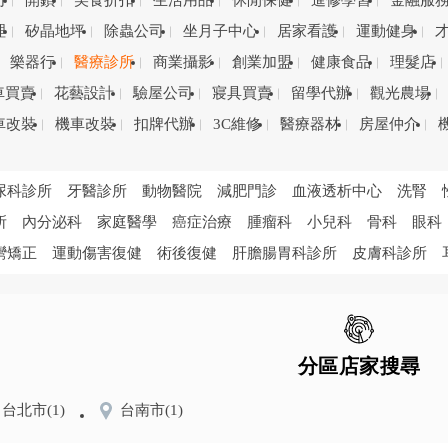
司
開鎖
美食折扣
生活用品
休閒保健
進修學習
金融服
理
矽晶地坪
除蟲公司
坐月子中心
居家看護
運動健身
樂器行
醫療診所
商業攝影
創業加盟
健康食品
理髮店
車買賣
花藝設計
驗屋公司
寢具買賣
留學代辦
觀光農場
車改裝
機車改裝
扣牌代辦
3C維修
醫療器材
房屋仲介
尿科診所
牙醫診所
動物醫院
減肥門診
血液透析中心
洗腎
所
內分泌科
家庭醫學
癌症治療
腫瘤科
小兒科
骨科
眼科
彎矯正
運動傷害復健
術後復健
肝膽腸胃科診所
皮膚科診所
分區店家搜尋
台北市
(1)
台南市
(1)