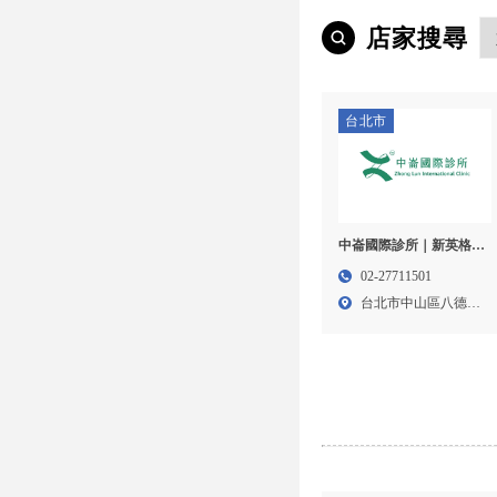
店家搜尋
台北市
中崙國際診所｜新英格蘭
乳房中心｜中山區乳房外
02-27711501
科・黃柏榮醫師・筋骨疼
台北市中山區八德路
痛・震波治療・痔瘡治
二段3...
療・兒童長高・骨齡骨
密・三高慢性病管理