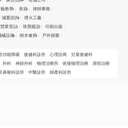
務
廣告招牌
禮儀公司
才藝教學
美容
律師事務
減重諮詢
煙火工廠
營業登記
珠寶鑑定
印刷出版
機械設備
樹木修剪
戶外娛樂
性功能障礙
復健科診所
心理諮商
兒童復健科
外科
神經外科
物理治療所
術後物理治療
肩頸治療
耳鼻喉科診所
中醫診所
婦產科診所