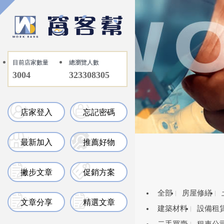
目前店家數量
總瀏覽人數
3004
323308305
店家登入
忘記密碼
最新加入
推薦好物
撇步文章
促銷方案
全部
房屋修繕
文章分享
精選文章
建築材料
設備租