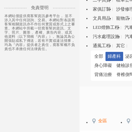
二手買賣
租車公
免責聲明
家俱訂製
沙發修
本網站僅提供窩客幫資訊參考平台， 並不
文具用品
寵物店
涉入其中任何諮詢、交易。本網站對各該窩
客幫相關資訊亦不作任何實質或形式上之審
LED燈飾工程
汽
查。本網站中所載一切窩客幫的資訊、文
字、照片、圖形 、產權、廣告內容、或其
污水處理設施
汽
他資料（以下簡稱『內容』）。無論其為公
開張貼或私下傳送，若有不實或違法情事，
均為『內容』提供者之責任，窩客幫概不負
通風工程
其它
責也不承擔任何法律責任。
全部
婦產科
泌
身心障礙
健檢診
背痛治療
脊椎側
全區