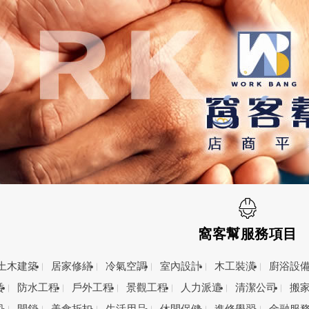
窩客幫服務項目
土木建築
居家修繕
冷氣空調
室內設計
木工裝潢
廚浴設
賃
防水工程
戶外工程
景觀工程
人力派遣
清潔公司
搬