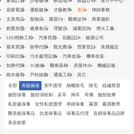
家俱訂製
沙發修理
矽晶地坪
除蟲公司
坐月子中心
居家看護
運動健身
才藝教學
美容
律師事務
文具用品
寵物店
樂器行
醫療診所
商業攝影
創業加盟
健康食品
理髮店
減重諮詢
煙火工廠
LED燈飾工程
汽車買賣
花藝設計
驗屋公司
寢具買賣
留學代辦
觀光農場
營業登記
珠寶鑑定
印刷出版
污水處理設施
汽車改裝
機車改裝
扣牌代辦
3C維修
醫療器材
房屋仲介
機械設備
樹木修剪
戶外娛樂
通風工程
其它
全部
美睫嫁接
美甲護理
熱蠟除毛
除毛
紋繡唇眉
臉部保養
臉部清粉刺
采耳
掏耳
耳燭
臉部按摩
私密處保養
女性私密護理
孕婦保養
霧眉
霧眉教學
醫美級保養品
抗老保養品
保養品代理
直銷保養品品牌
美容創業