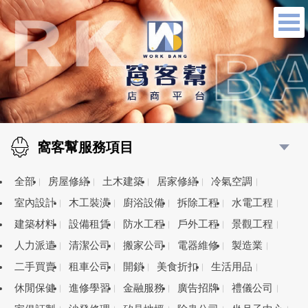
窩客幫服務項目
全部
房屋修繕
土木建築
居家修繕
冷氣空調
室內設計
木工裝潢
廚浴設備
拆除工程
水電工程
建築材料
設備租賃
防水工程
戶外工程
景觀工程
人力派遣
清潔公司
搬家公司
電器維修
製造業
二手買賣
租車公司
開鎖
美食折扣
生活用品
休閒保健
進修學習
金融服務
廣告招牌
禮儀公司