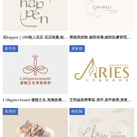
花happen｜24H無人花店-花店推薦,無人
喬憶美妍館-臉部保養,臉部肌膚管理,台
花店,台中花店推薦,南屯區花店推薦
中臉部保養,台中臉部肌膚管理,北區臉部
新竹市
屏東縣
保養
L'élégance beauté 優雅之名-美胸按摩,新
艾芮絲美學學苑-美甲,美甲教學,屏東美
竹美胸按摩,東區美胸按摩
甲教學,萬丹美甲教學,美睫,美睫教學,屏
高雄市
南投縣
東美睫教學