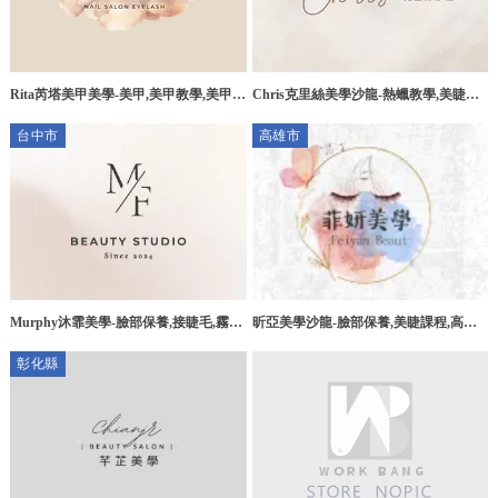
Rita芮塔美甲美學-美甲,美甲教學,美甲工
Chris克里絲美學沙龍-熱蠟教學,美睫嫁
作室,美睫工作室,高雄美甲,高雄美甲教
接,南投熱蠟教學,草屯熱蠟教學
台中市
高雄市
學,高雄美甲工作室,高雄美睫工作室,楠
梓美甲,楠梓美甲教學,楠梓美甲工作室,
楠梓美睫工作室
昕亞美學沙龍-臉部保養,美睫課程,高雄
Murphy沐霏美學-臉部保養,接睫毛,霧眉,
美睫,高雄美甲,鼓山區美睫,鼓山區美甲
台中臉部保養,台中接睫毛,台中霧眉,西
彰化縣
屯臉部保養推薦