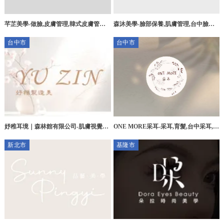
芊芷美學-做臉,皮膚管理,韓式皮膚管理,
森沐美學-臉部保養,肌膚管理,台中臉部
彰化做臉,和美鎮做臉
保養台中,肌膚管理,南屯臉部保養
台中市
台中市
妤稚耳境｜森林館有限公司-肌膚視覺修
ONE MORE采耳-采耳,育髮,台中采耳,台
飾, 肌膚視覺修飾課程推薦,采耳SPA,台
中育髮,北區育髮
新北市
基隆市
中肌膚視覺修飾,台中肌膚視覺修飾課程
推薦,台中采耳SPA