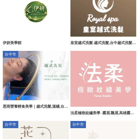
伊妍美學館
皇室越式洗髮-越式洗髮,台中越式洗髮,
北區越式洗髮
台中市
恩雨營養輕食美學｜越式洗髮,溫罐,台中
法柔極致紋繡美學 -霧眉,飄眉,高雄霧眉,
越式洗髮,南屯區越式洗髮
三民區飄眉
台中市
台中市