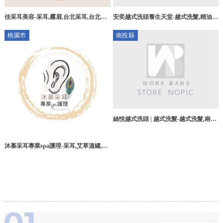
安奕越式洗頭養生天堂-越式洗髮,精油越
佳采耳美容-采耳,霧眉,台北采耳,台北霧
式洗髮,台中越式洗髮,東區越式洗髮
眉,大安區采耳
桃園市
南投縣
絲悅越式洗頭 | 越式洗髮-越式洗髮,南投
越式洗髮,草屯鎮越式洗髮
沐慕采耳專業spa護理-采耳,艾草溫罐,桃
園采耳,南崁艾草溫罐,