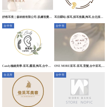
妤稚耳境｜森林館有限公司-肌膚視覺修
耳目驛站-採耳,採耳推薦,掏耳,台北採耳,
飾, 肌膚視覺修飾課程推薦,采耳SPA,台
台北採耳推薦,士林區採耳
台中市
台中市
中肌膚視覺修飾,台中肌膚視覺修飾課程
推薦,台中采耳SPA
Candy極緻美學-采耳,霧眉,掏耳,台中采
ONE MORE采耳-采耳,育髮,台中采耳,台
耳,台中霧眉,潭子區采耳
中育髮,北區育髮
台北市
台中市