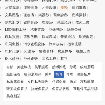
家俱訂製
沙發修理
矽晶地坪
除蟲公司
坐月子中心
居家看護
運動健身
才藝教學
美容
律師事務
文具用品
寵物店
樂器行
醫療診所
商業攝影
創業加盟
健康食品
理髮店
減重諮詢
煙火工廠
LED燈飾工程
汽車買賣
花藝設計
驗屋公司
寢具買賣
留學代辦
觀光農場
營業登記
珠寶鑑定
印刷出版
污水處理設施
汽車改裝
機車改裝
扣牌代辦
3C維修
醫療器材
房屋仲介
機械設備
樹木修剪
戶外娛樂
通風工程
其它
全部
美睫嫁接
美甲護理
熱蠟除毛
除毛
紋繡唇眉
臉部保養
臉部清粉刺
采耳
掏耳
耳燭
臉部按摩
私密處保養
女性私密護理
孕婦保養
霧眉
霧眉教學
醫美級保養品
抗老保養品
保養品代理
直銷保養品品牌
美容創業