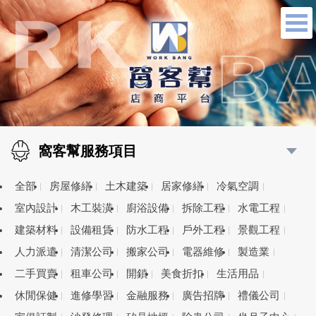
窩客幫服務項目
全部
房屋修繕
土木建築
居家修繕
冷氣空調
室內設計
木工裝潢
廚浴設備
拆除工程
水電工程
建築材料
設備租賃
防水工程
戶外工程
景觀工程
人力派遣
清潔公司
搬家公司
電器維修
製造業
二手買賣
租車公司
開鎖
美食折扣
生活用品
休閒保健
進修學習
金融服務
廣告招牌
禮儀公司