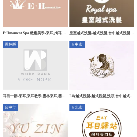
皇室越式洗髮-越式洗髮,台中越式洗髮,
E•Hmoment Spa 緻癒美學-采耳,掏耳,高
北區越式洗髮
雄采耳,左營掏耳
雲林縣
台中市
耳目一新-采耳,采耳教學,雲林采耳,雲林
Lily越式洗髮-越式洗髮,洗頭,台中越式洗
采耳教學,虎尾采耳
髮,大里越式洗髮
台中市
台北市